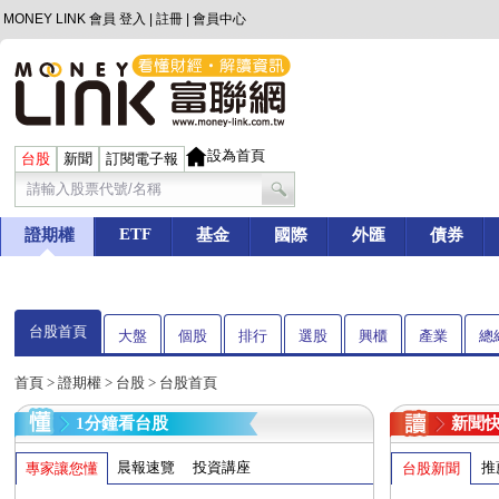
MONEY LINK 會員
登入
|
註冊
|
會員中心
設為首頁
台股
新聞
訂閱電子報
ETF
證期權
基金
國際
外匯
債券
台股首頁
大盤
個股
排行
選股
興櫃
產業
總
首頁
>
證期權
>
台股
> 台股首頁
1分鐘看台股
新聞
晨報速覽
投資講座
推
專家讓您懂
台股新聞