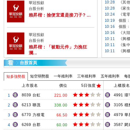
10:28
《其他
華冠投顧
10:28
《家生
台股分析
10:24
《電零
賴昇楷：撿便宜還是接刀子? ...
10:19
個股：
10:16
個股：
10:16
《大陸產
華冠投顧
10:11
《興櫃
台股分析
10:11
《集中
賴昇楷：「被動元件」力挽狂
10:11
《興櫃
瀾...
台股首頁
短空弱勢股
一年殖利率
三年殖利率
五年殖利率
每
短多強勢股
上市股名
價位
5日強度
上櫃股名
8039 台虹
4991 環
1
221.00
6213 聯茂
3105 穩
2
338.00
6770 力積電
4979 
3
66.50
6269 台郡
3587 閎
4
60.00