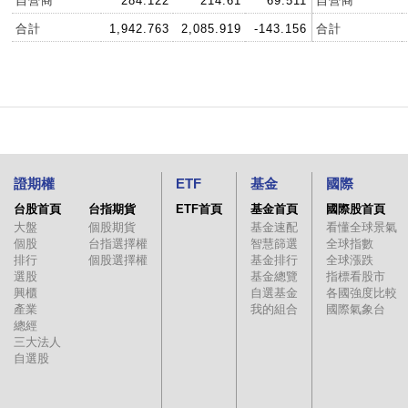
自營商
284.122
214.61
69.511
自營商
合計
1,942.763
2,085.919
-143.156
合計
證期權
ETF
基金
國際
台股首頁
台指期貨
ETF首頁
基金首頁
國際股首頁
大盤
個股期貨
基金速配
看懂全球景氣
個股
台指選擇權
智慧篩選
全球指數
排行
個股選擇權
基金排行
全球漲跌
選股
基金總覽
指標看股市
興櫃
自選基金
各國強度比較
產業
我的組合
國際氣象台
總經
三大法人
自選股