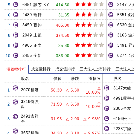
6451 訊芯-KY
3147 大
5
414.50
2489 瑞軒
5351 鈺
6
31.35
3450 聯鈞
6530 創
7
485.00
2049 上銀
3163 
8
374.50
4906 正文
3491 
9
35.80
2455 全新
6274 台
10
386.00
成交量排行
成交值排行
三大法人上市排行
三大法人
漲跌幅排行
股名
價位
漲跌
漲幅%
股名
△
3147大綜
2070精湛
1
58.30
△ 5.30
10.00%
4991環宇-
3219倚強
△
2
71.50
△ 6.50
10.00%
科
2305全友
2491吉祥
6156松上
3
31.95
△ 2.90
△ 9.98%
全
2233宇隆
3652精聯
4
34.20
△ 3.10
△ 9.97%