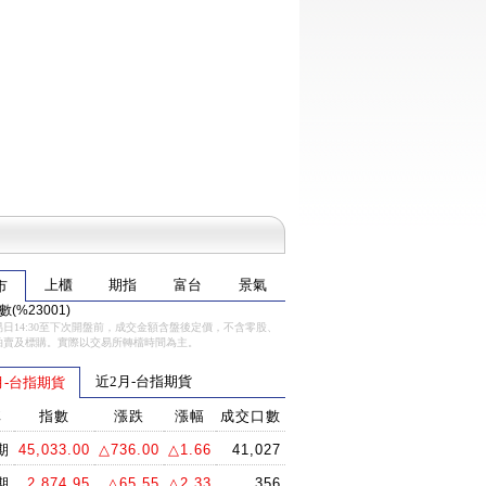
上櫃
期指
富台
景氣
市
(%23001)
日14:30至下次開盤前，成交金額含盤後定價，不含零股、
拍賣及標購。實際以交易所轉檔時間為主。
近2月-台指期貨
月-台指期貨
稱
指數
漲跌
漲幅
成交口數
期
45,033.00
△736.00
△1.66
41,027
期
2,874.95
△65.55
△2.33
356