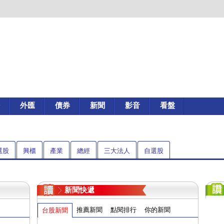
外匯
債券
新聞
影音
看盤
選股
興櫃
產業
總經
三大法人
自選股
新聞快遞
推薦新聞
點閱排行
你的新聞
台股新聞