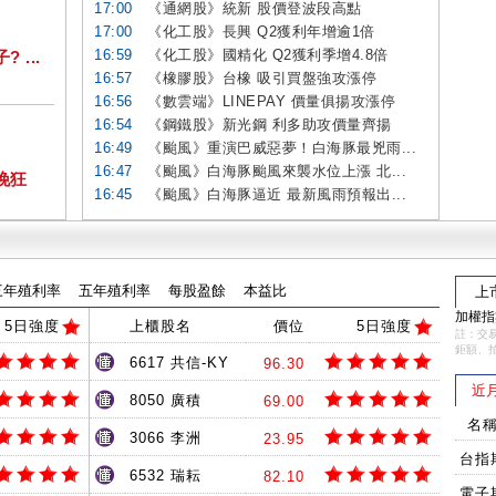
17:00
《通網股》統新 股價登波段高點
17:00
《化工股》長興 Q2獲利年增逾1倍
16:59
《化工股》國精化 Q2獲利季增4.8倍
...
16:57
《橡膠股》台橡 吸引買盤強攻漲停
16:56
《數雲端》LINEPAY 價量俱揚攻漲停
16:54
《鋼鐵股》新光鋼 利多助攻價量齊揚
16:49
《颱風》重演巴威惡夢！白海豚最兇雨...
16:47
《颱風》白海豚颱風來襲水位上漲 北...
挽狂
16:45
《颱風》白海豚逼近 最新風雨預報出...
三年殖利率
五年殖利率
每股盈餘
本益比
上
加權指數
5日強度
上櫃股名
價位
5日強度
註：交易
鉅額、
6617 共信-KY
96.30
近
8050 廣積
69.00
名
3066 李洲
23.95
台指
6532 瑞耘
82.10
電子