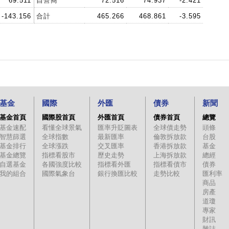
69.511
自營商
72.516
74.937
-2.421
-143.156
合計
465.266
468.861
-3.595
基金
國際
外匯
債券
新聞
基金首頁
國際股首頁
外匯首頁
債券首頁
總覽
基金速配
看懂全球景氣
匯率升貶圖表
全球債走勢
頭條
智慧篩選
全球指數
最新匯率
倫敦拆放款
台股
基金排行
全球漲跌
交叉匯率
香港拆放款
基金
基金總覽
指標看股市
歷史走勢
上海拆放款
總經
自選基金
各國強度比較
指標看外匯
指標看債市
債券
我的組合
國際氣象台
銀行換匯比較
走勢比較
匯利率
商品
房產
道瓊
專家
財訊
雜誌