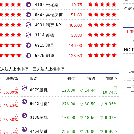
4167 松瑞藥
19.75
金融
6547 高端疫苗
51.60
4991 環宇-KY
465.00
上市
3114 好德
38.80
6913 鴻呈
146.00
NO 
6279 胡連
126.50
三大法人上市排行
三大法人上櫃排行
．
上
跌
漲幅%
股名
價位
漲跌
跌幅%
．
上
．
上
△
△
▽
6979勝釩
120.00
▽ 14.44
5
36.89%
10.74%
．
上
△
△
6613朋億*
276.00
▽ 30.50
▽ 9.95%
5
28.43%
△
△
3135凌航
168.00
▽ 18.50
▽ 9.92%
6
25.50%
△
△
4764雙鍵
236.50
▽ 26.00
▽ 9.90%
8
23.57%