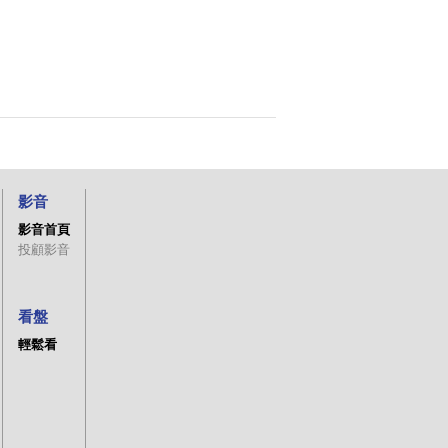
影音
影音首頁
投顧影音
看盤
輕鬆看