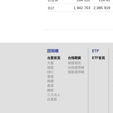
自營商
284.122
214.61
合計
1,942.763
2,085.919
證期權
ETF
台股首頁
台指期貨
ETF首頁
大盤
個股期貨
個股
台指選擇權
排行
個股選擇權
選股
興櫃
產業
總經
三大法人
自選股