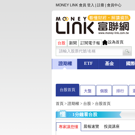
MONEY LINK 會員
登入
|
註冊
|
會員中心
設為首頁
台股
新聞
訂閱電子報
ETF
證期權
基金
國際
台股首頁
大盤
個股
排行
首頁
>
證期權
>
台股
> 台股首頁
1分鐘看台股
晨報速覽
投資講座
專家讓您懂