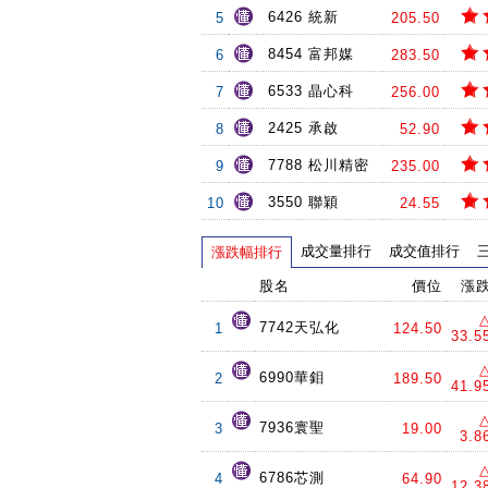
6426 統新
5
205.50
8454 富邦媒
6
283.50
6533 晶心科
7
256.00
2425 承啟
8
52.90
7788 松川精密
9
235.00
3550 聯穎
10
24.55
成交量排行
成交值排行
漲跌幅排行
股名
價位
漲
7742天弘化
1
124.50
33.5
6990華鉬
2
189.50
41.9
7936寰聖
3
19.00
3.8
6786芯測
4
64.90
12.3