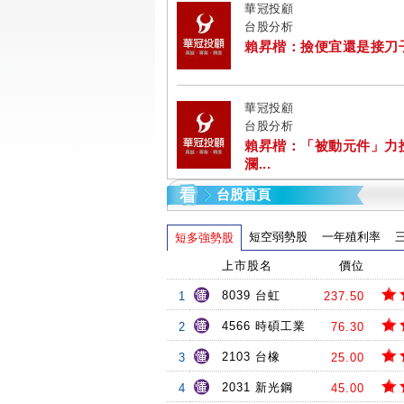
華冠投顧
台股分析
賴昇楷：撿便宜還是接刀子? 
華冠投顧
台股分析
賴昇楷：「被動元件」力
瀾...
台股首頁
短空弱勢股
一年殖利率
短多強勢股
上市股名
價位
8039 台虹
1
237.50
4566 時碩工業
2
76.30
2103 台橡
3
25.00
2031 新光鋼
4
45.00