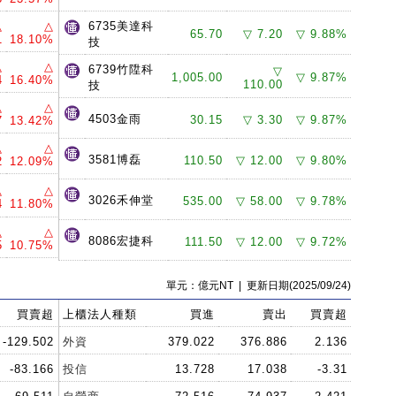
△
△
6735美達科
65.70
▽ 7.20
▽ 9.88%
1
18.10%
技
△
△
6739竹陞科
▽
1,005.00
▽ 9.87%
4
16.40%
110.00
技
△
△
4503金雨
30.15
▽ 3.30
▽ 9.87%
7
13.42%
△
△
3581博磊
110.50
▽ 12.00
▽ 9.80%
2
12.09%
△
△
3026禾伸堂
535.00
▽ 58.00
▽ 9.78%
4
11.80%
△
△
8086宏捷科
111.50
▽ 12.00
▽ 9.72%
5
10.75%
單元：億元NT | 更新日期(2025/09/24)
買賣超
上櫃法人種類
買進
賣出
買賣超
-129.502
外資
379.022
376.886
2.136
-83.166
投信
13.728
17.038
-3.31