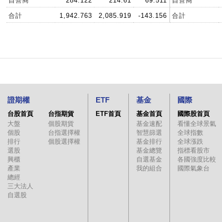
自營商
284.122
214.61
69.511
自營商
合計
1,942.763
2,085.919
-143.156
合計
證期權
ETF
基金
國際
台股首頁
台指期貨
ETF首頁
基金首頁
國際股首頁
大盤
個股期貨
基金速配
看懂全球景氣
個股
台指選擇權
智慧篩選
全球指數
排行
個股選擇權
基金排行
全球漲跌
選股
基金總覽
指標看股市
興櫃
自選基金
各國強度比較
產業
我的組合
國際氣象台
總經
三大法人
自選股