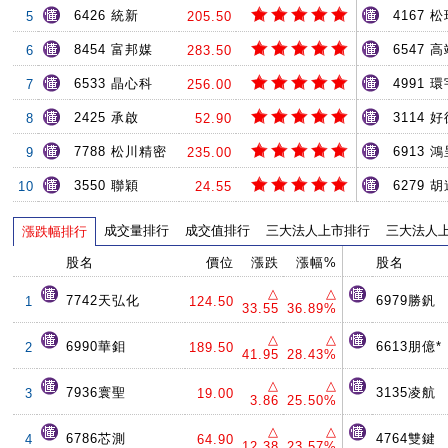
6426 統新
4167 
5
205.50
8454 富邦媒
6547 
6
283.50
6533 晶心科
4991 環
7
256.00
2425 承啟
3114 
8
52.90
7788 松川精密
6913 
9
235.00
3550 聯穎
6279 
10
24.55
成交量排行
成交值排行
三大法人上市排行
三大法人
漲跌幅排行
股名
價位
漲跌
漲幅%
股名
△
△
7742天弘化
6979勝釩
1
124.50
33.55
36.89%
△
△
6990華鉬
6613朋億*
2
189.50
41.95
28.43%
△
△
7936寰聖
3135凌航
3
19.00
3.86
25.50%
△
△
6786芯測
4764雙鍵
4
64.90
12.38
23.57%