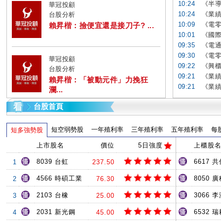
10:24
《半導
華冠投顧
10:24
《業績
台股分析
10:09
《電零
賴昇楷：撿便宜還是接刀子? ...
10:01
《國際
09:35
《電通
09:30
《電零
華冠投顧
09:22
《興櫃
台股分析
09:21
《業績
賴昇楷：「被動元件」力挽狂
09:21
《業績
瀾...
台股首頁
短空弱勢股
一年殖利率
三年殖利率
五年殖利率
每
短多強勢股
上市股名
價位
5日強度
上櫃股
8039 台虹
6617 共
1
237.50
4566 時碩工業
8050 
2
76.30
2103 台橡
3066 
3
25.00
2031 新光鋼
6532 
4
45.00