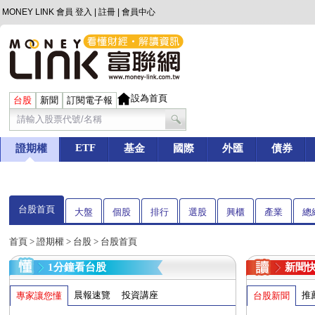
MONEY LINK 會員
登入
|
註冊
|
會員中心
設為首頁
台股
新聞
訂閱電子報
ETF
證期權
基金
國際
外匯
債券
台股首頁
大盤
個股
排行
選股
興櫃
產業
總
首頁
>
證期權
>
台股
> 台股首頁
1分鐘看台股
新聞
晨報速覽
投資講座
推
專家讓您懂
台股新聞