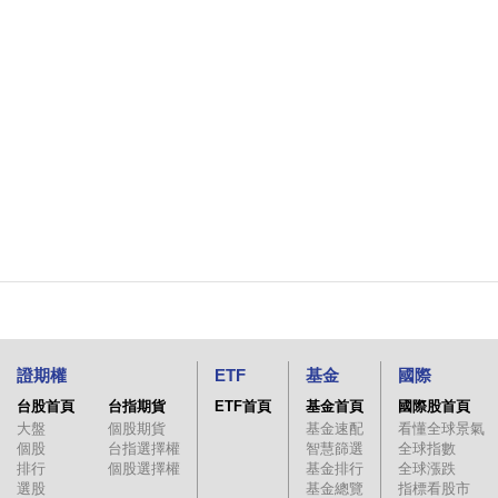
證期權
ETF
基金
國際
台股首頁
台指期貨
ETF首頁
基金首頁
國際股首頁
大盤
個股期貨
基金速配
看懂全球景氣
個股
台指選擇權
智慧篩選
全球指數
排行
個股選擇權
基金排行
全球漲跌
選股
基金總覽
指標看股市