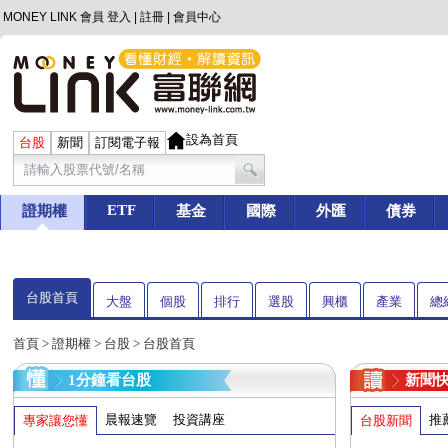
MONEY LINK 會員
登入
|
註冊
|
會員中心
設為首頁
台股
新聞
訂閱電子報
ETF
證期權
基金
國際
外匯
債券
台股首頁
大盤
個股
排行
選股
興櫃
產業
總
首頁
>
證期權
>
台股
> 台股首頁
1分鐘看台股
新聞
晨報速覽
投資講座
推
專家讓您懂
台股新聞