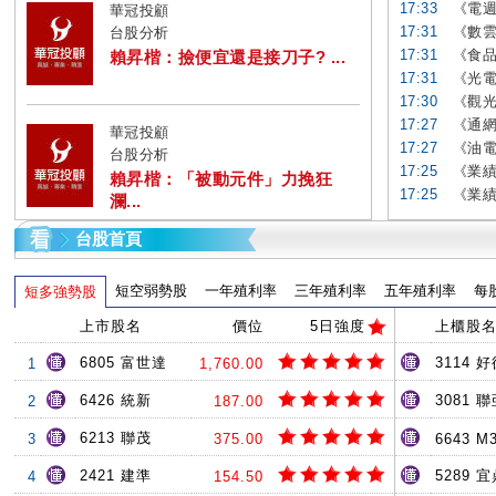
17:33
《電週
華冠投顧
17:31
《數雲
台股分析
17:31
《食品
賴昇楷：撿便宜還是接刀子? ...
17:31
《光電
17:30
《觀光
17:27
《通網
華冠投顧
17:27
《油電
台股分析
17:25
《業績
賴昇楷：「被動元件」力挽狂
17:25
《業績
瀾...
台股首頁
短空弱勢股
一年殖利率
三年殖利率
五年殖利率
每
短多強勢股
上市股名
價位
5日強度
上櫃股
6805 富世達
3114 
1
1,760.00
6426 統新
3081 
2
187.00
6213 聯茂
3
375.00
6643 M
2421 建準
5289 
4
154.50