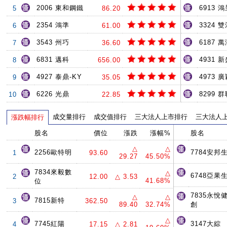
2006 東和鋼鐵
6913 
5
86.20
2354 鴻準
3324 
6
61.00
3543 州巧
6187 
7
36.60
6831 邁科
4931 
8
656.00
4927 泰鼎-KY
4973 
9
35.05
6226 光鼎
8299 
10
22.85
成交量排行
成交值排行
三大法人上市排行
三大法人
漲跌幅排行
股名
價位
漲跌
漲幅%
股名
△
△
2256歐特明
7784安邦
1
93.60
29.27
45.50%
7834來毅數
△
6748亞果
2
12.00
△ 3.53
41.68%
位
7835永悅
△
△
7815新特
3
362.50
89.40
32.74%
創
△
7745紅陽
3147大綜
4
17.15
△ 2.81