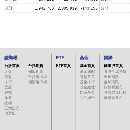
合計
1,942.763
2,085.919
-143.156
合計
證期權
ETF
基金
國際
台股首頁
台指期貨
ETF首頁
基金首頁
國際股首頁
大盤
個股期貨
基金速配
看懂全球景氣
個股
台指選擇權
智慧篩選
全球指數
排行
個股選擇權
基金排行
全球漲跌
選股
基金總覽
指標看股市
興櫃
自選基金
各國強度比較
產業
我的組合
國際氣象台
總經
三大法人
自選股