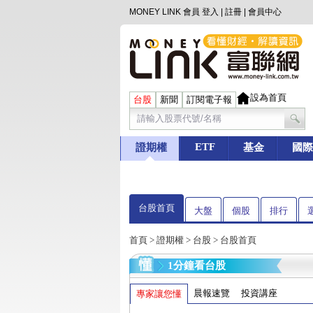
MONEY LINK 會員
登入
|
註冊
|
會員中心
設為首頁
台股
新聞
訂閱電子報
ETF
證期權
基金
國際
台股首頁
大盤
個股
排行
首頁
>
證期權
>
台股
> 台股首頁
1分鐘看台股
晨報速覽
投資講座
專家讓您懂