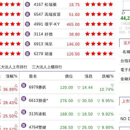
4167 松瑞藥
19.75
17
6547 高端疫苗
51.60
44,2
©精誠
4991 環宇-KY
465.00
註：交易
鉅額、
3114 好德
38.80
近
6913 鴻呈
146.00
名
6279 胡連
126.50
台指
三大法人上市排行
三大法人上櫃排行
電子
跌
漲幅%
股名
價位
漲跌
跌幅%
金融
△
△
▽
6979勝釩
120.00
▽ 14.44
5
36.89%
10.74%
△
△
6613朋億*
276.00
▽ 30.50
▽ 9.95%
上市
5
28.43%
△
△
3135凌航
168.00
▽ 18.50
▽ 9.92%
6
25.50%
NO 
△
△
4764雙鍵
236.50
▽ 26.00
▽ 9.90%
8
23.57%