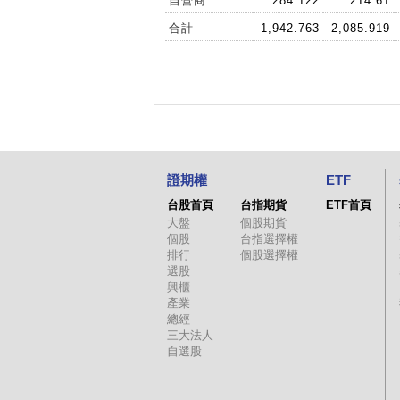
自營商
284.122
214.61
合計
1,942.763
2,085.919
證期權
ETF
台股首頁
台指期貨
ETF首頁
大盤
個股期貨
個股
台指選擇權
排行
個股選擇權
選股
興櫃
產業
總經
三大法人
自選股