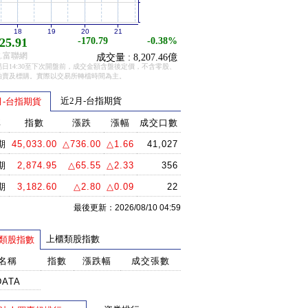
18
19
20
21
25.91
-170.79
-0.38%
.富聯網
成交量 : 8,207.46億
日14:30至下次開盤前，成交金額含盤後定價，不含零股、
拍賣及標購。實際以交易所轉檔時間為主。
近2月-台指期貨
月-台指期貨
稱
指數
漲跌
漲幅
成交口數
期
45,033.00
△736.00
△1.66
41,027
期
2,874.95
△65.55
△2.33
356
期
3,182.60
△2.80
△0.09
22
最後更新：2026/08/10 04:59
上櫃類股指數
類股指數
名稱
指數
漲跌幅
成交張數
DATA