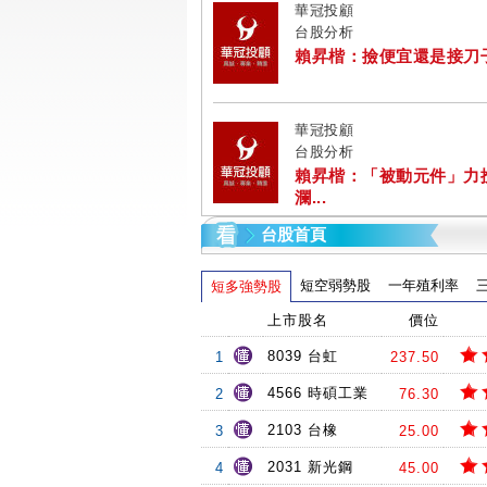
華冠投顧
台股分析
賴昇楷：撿便宜還是接刀子? 
華冠投顧
台股分析
賴昇楷：「被動元件」力
瀾...
台股首頁
短空弱勢股
一年殖利率
短多強勢股
上市股名
價位
8039 台虹
1
237.50
4566 時碩工業
2
76.30
2103 台橡
3
25.00
2031 新光鋼
4
45.00