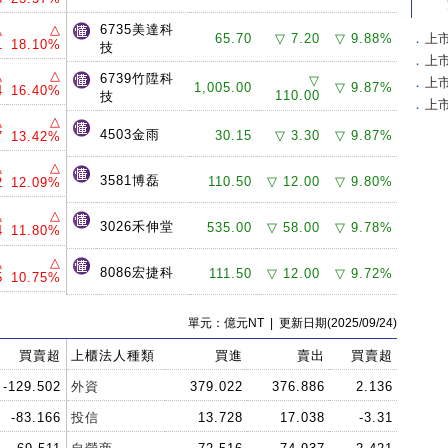
△
△
6735美達科
65.70
▽ 7.20
▽ 9.88%
．
上
1
18.10%
技
．
上
△
△
6739竹陞科
▽
．
上
1,005.00
▽ 9.87%
4
16.40%
110.00
技
．
上
△
△
4503金雨
30.15
▽ 3.30
▽ 9.87%
7
13.42%
△
△
3581博磊
110.50
▽ 12.00
▽ 9.80%
2
12.09%
△
△
3026禾伸堂
535.00
▽ 58.00
▽ 9.78%
4
11.80%
△
△
8086宏捷科
111.50
▽ 12.00
▽ 9.72%
5
10.75%
單元：億元NT | 更新日期(2025/09/24)
買賣超
上櫃法人種類
買進
賣出
買賣超
-129.502
外資
379.022
376.886
2.136
-83.166
投信
13.728
17.038
-3.31