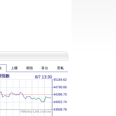
上櫃
期指
富台
景氣
市
權指數
8/7 13:30
45184.62
44790.66
44396.70
44002.74
43608.78
©Money-Link.com.tw