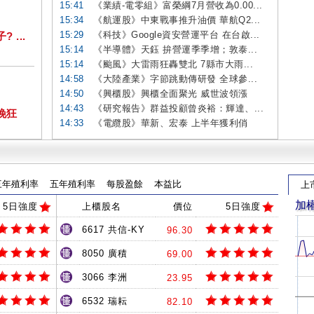
15:41
《業績-電零組》富榮綱7月營收為0.00...
15:34
《航運股》中東戰事推升油價 華航Q2...
15:29
《科技》Google資安營運平台 在台啟...
...
15:14
《半導體》天鈺 拚營運季季增；敦泰...
15:14
《颱風》大雷雨狂轟雙北 7縣市大雨...
14:58
《大陸產業》字節跳動傳研發 全球參...
14:50
《興櫃股》興櫃全面聚光 威世波領漲
14:43
《研究報告》群益投顧曾炎裕：輝達、...
挽狂
14:33
《電纜股》華新、宏泰 上半年獲利俏
三年殖利率
五年殖利率
每股盈餘
本益比
上
加
5日強度
上櫃股名
價位
5日強度
6617 共信-KY
96.30
8050 廣積
69.00
3066 李洲
23.95
6532 瑞耘
82.10