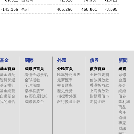
69.511
自營商
72.516
74.937
-2.421
-143.156
合計
465.266
468.861
-3.595
基金
國際
外匯
債券
新聞
基金首頁
國際股首頁
外匯首頁
債券首頁
總覽
基金速配
看懂全球景氣
匯率升貶圖表
全球債走勢
頭條
智慧篩選
全球指數
最新匯率
倫敦拆放款
台股
基金排行
全球漲跌
交叉匯率
香港拆放款
基金
基金總覽
指標看股市
歷史走勢
上海拆放款
總經
自選基金
各國強度比較
指標看外匯
指標看債市
債券
我的組合
國際氣象台
銀行換匯比較
走勢比較
匯利率
商品
房產
道瓊
專家
財訊
雜誌