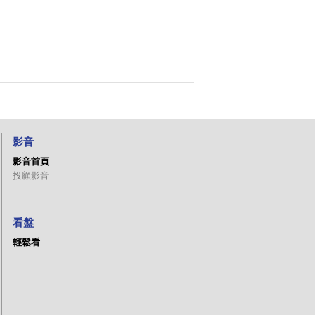
影音
影音首頁
投顧影音
看盤
輕鬆看