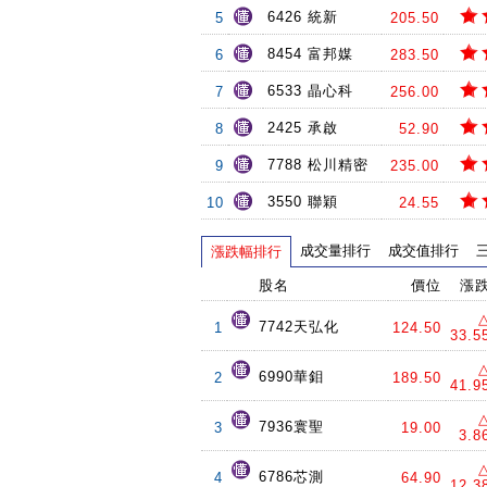
6426 統新
5
205.50
8454 富邦媒
6
283.50
6533 晶心科
7
256.00
2425 承啟
8
52.90
7788 松川精密
9
235.00
3550 聯穎
10
24.55
成交量排行
成交值排行
漲跌幅排行
股名
價位
漲
7742天弘化
1
124.50
33.5
6990華鉬
2
189.50
41.9
7936寰聖
3
19.00
3.8
6786芯測
4
64.90
12.3