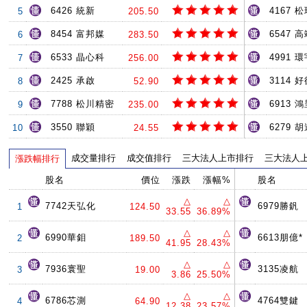
6426 統新
4167 
5
205.50
8454 富邦媒
6547 
6
283.50
6533 晶心科
4991 環
7
256.00
2425 承啟
3114 
8
52.90
7788 松川精密
6913 
9
235.00
3550 聯穎
6279 
10
24.55
成交量排行
成交值排行
三大法人上市排行
三大法人
漲跌幅排行
股名
價位
漲跌
漲幅%
股名
△
△
7742天弘化
6979勝釩
1
124.50
33.55
36.89%
△
△
6990華鉬
6613朋億*
2
189.50
41.95
28.43%
△
△
7936寰聖
3135凌航
3
19.00
3.86
25.50%
△
△
6786芯測
4764雙鍵
4
64.90
12.38
23.57%