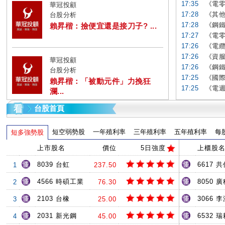
17:35
《電零
華冠投顧
17:28
《其他
台股分析
17:28
《鋼鐵
賴昇楷：撿便宜還是接刀子? ...
17:27
《電零
17:26
《電纜
17:26
《資服
華冠投顧
17:26
《鋼鐵
台股分析
17:25
《國際
賴昇楷：「被動元件」力挽狂
17:25
《電週
瀾...
台股首頁
短空弱勢股
一年殖利率
三年殖利率
五年殖利率
每
短多強勢股
上市股名
價位
5日強度
上櫃股
8039 台虹
6617 共
1
237.50
4566 時碩工業
8050 
2
76.30
2103 台橡
3066 
3
25.00
2031 新光鋼
6532 
4
45.00