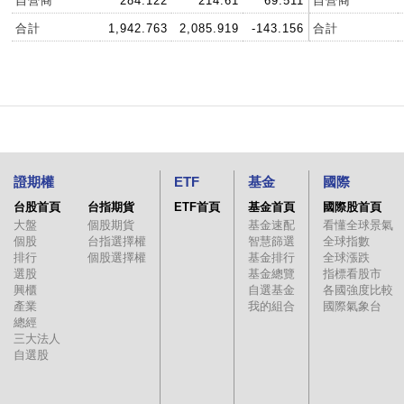
自營商
284.122
214.61
69.511
自營商
合計
1,942.763
2,085.919
-143.156
合計
證期權
ETF
基金
國際
台股首頁
台指期貨
ETF首頁
基金首頁
國際股首頁
大盤
個股期貨
基金速配
看懂全球景氣
個股
台指選擇權
智慧篩選
全球指數
排行
個股選擇權
基金排行
全球漲跌
選股
基金總覽
指標看股市
興櫃
自選基金
各國強度比較
產業
我的組合
國際氣象台
總經
三大法人
自選股