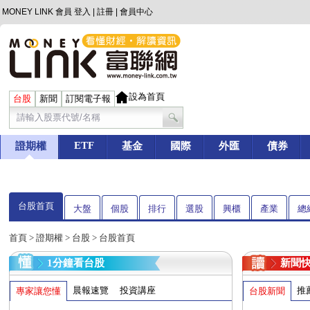
MONEY LINK 會員
登入
|
註冊
|
會員中心
設為首頁
台股
新聞
訂閱電子報
ETF
證期權
基金
國際
外匯
債券
台股首頁
大盤
個股
排行
選股
興櫃
產業
總
首頁
>
證期權
>
台股
> 台股首頁
1分鐘看台股
新聞
晨報速覽
投資講座
推
專家讓您懂
台股新聞