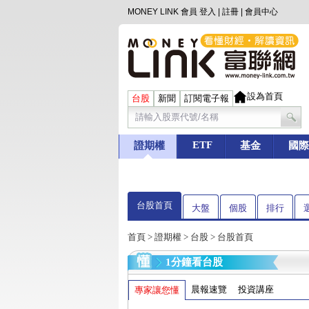
MONEY LINK 會員
登入
|
註冊
|
會員中心
設為首頁
台股
新聞
訂閱電子報
ETF
證期權
基金
國際
台股首頁
大盤
個股
排行
首頁
>
證期權
>
台股
> 台股首頁
1分鐘看台股
晨報速覽
投資講座
專家讓您懂