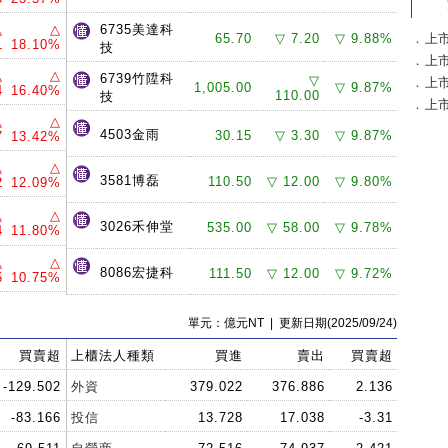
△
△
6735美達科
65.70
▽ 7.20
▽ 9.88%
．
上
1
18.10%
技
．
上
△
△
6739竹陞科
▽
．
上
1,005.00
▽ 9.87%
4
16.40%
110.00
技
．
上
△
△
4503金雨
30.15
▽ 3.30
▽ 9.87%
7
13.42%
△
△
3581博磊
110.50
▽ 12.00
▽ 9.80%
2
12.09%
△
△
3026禾伸堂
535.00
▽ 58.00
▽ 9.78%
4
11.80%
△
△
8086宏捷科
111.50
▽ 12.00
▽ 9.72%
5
10.75%
單元：億元NT | 更新日期(2025/09/24)
買賣超
上櫃法人種類
買進
賣出
買賣超
-129.502
外資
379.022
376.886
2.136
-83.166
投信
13.728
17.038
-3.31