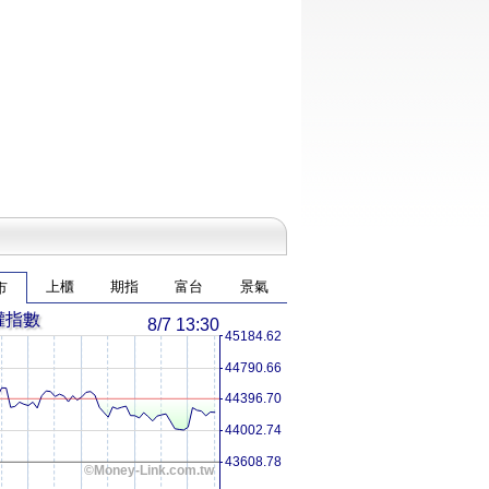
上櫃
期指
富台
景氣
市
權指數
8/7 13:30
45184.62
44790.66
44396.70
44002.74
43608.78
©Money-Link.com.tw