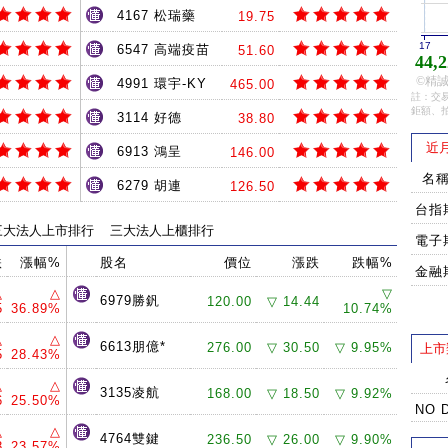
4167 松瑞藥
19.75
17
6547 高端疫苗
51.60
44,2
©精誠
4991 環宇-KY
465.00
註：交易
鉅額、
3114 好德
38.80
近
6913 鴻呈
146.00
名
6279 胡連
126.50
台指
三大法人上市排行
三大法人上櫃排行
電子
跌
漲幅%
股名
價位
漲跌
跌幅%
金融
△
△
▽
6979勝釩
120.00
▽ 14.44
5
36.89%
10.74%
△
△
6613朋億*
276.00
▽ 30.50
▽ 9.95%
上市
5
28.43%
△
△
3135凌航
168.00
▽ 18.50
▽ 9.92%
6
25.50%
NO 
△
△
4764雙鍵
236.50
▽ 26.00
▽ 9.90%
8
23.57%