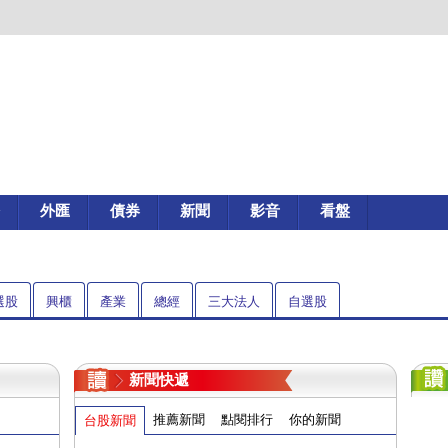
外匯
債券
新聞
影音
看盤
選股
興櫃
產業
總經
三大法人
自選股
新聞快遞
推薦新聞
點閱排行
你的新聞
台股新聞