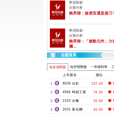
華冠投顧
台股分析
賴昇楷：撿便宜還是接刀子? 
華冠投顧
台股分析
賴昇楷：「被動元件」力
瀾...
台股首頁
短空弱勢股
一年殖利率
短多強勢股
上市股名
價位
8039 台虹
1
237.50
4566 時碩工業
2
76.30
2103 台橡
3
25.00
2031 新光鋼
4
45.00