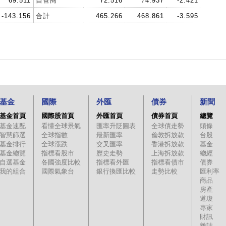
69.511
自營商
72.516
74.937
-2.421
-143.156
合計
465.266
468.861
-3.595
基金
國際
外匯
債券
新聞
基金首頁
國際股首頁
外匯首頁
債券首頁
總覽
基金速配
看懂全球景氣
匯率升貶圖表
全球債走勢
頭條
智慧篩選
全球指數
最新匯率
倫敦拆放款
台股
基金排行
全球漲跌
交叉匯率
香港拆放款
基金
基金總覽
指標看股市
歷史走勢
上海拆放款
總經
自選基金
各國強度比較
指標看外匯
指標看債市
債券
我的組合
國際氣象台
銀行換匯比較
走勢比較
匯利率
商品
房產
道瓊
專家
財訊
雜誌