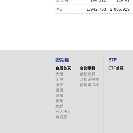
自營商
284.122
214.61
合計
1,942.763
2,085.919
證期權
ETF
台股首頁
台指期貨
ETF首頁
大盤
個股期貨
個股
台指選擇權
排行
個股選擇權
選股
興櫃
產業
總經
三大法人
自選股