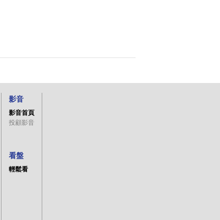
影音
影音首頁
投顧影音
看盤
輕鬆看