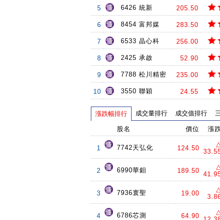
6426 統新
5
205.50
8454 富邦媒
6
283.50
6533 晶心科
7
256.00
2425 承啟
8
52.90
7788 松川精密
9
235.00
3550 聯穎
10
24.55
成交量排行
成交值排行
漲跌幅排行
股名
價位
漲
7742天弘化
1
124.50
33.5
6990華鉬
2
189.50
41.9
7936寰聖
3
19.00
3.8
6786芯測
4
64.90
12.3