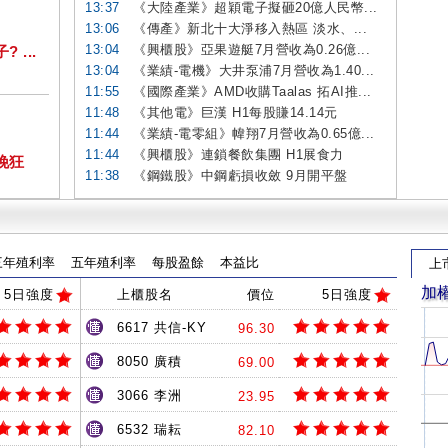
13:37
《大陸產業》超穎電子擬砸20億人民幣...
13:06
《傳產》新北十大淨移入熱區 淡水、...
13:04
《興櫃股》亞果遊艇7月營收為0.26億...
...
13:04
《業績-電機》大井泵浦7月營收為1.40...
11:55
《國際產業》AMD收購Taalas 拓AI推...
11:48
《其他電》巨漢 H1每股賺14.14元
11:44
《業績-電零組》幃翔7月營收為0.65億...
11:44
《興櫃股》連鎖餐飲集團 H1展食力
挽狂
11:38
《鋼鐵股》中鋼虧損收斂 9月開平盤
三年殖利率
五年殖利率
每股盈餘
本益比
上
加
5日強度
上櫃股名
價位
5日強度
6617 共信-KY
96.30
8050 廣積
69.00
3066 李洲
23.95
6532 瑞耘
82.10