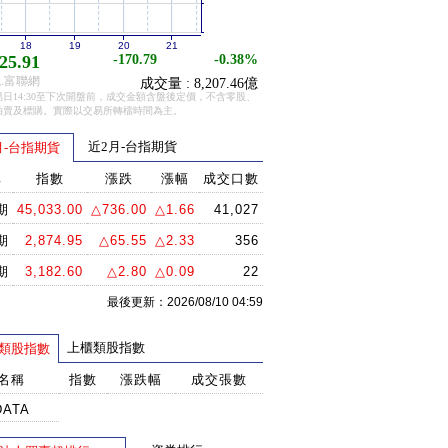
18
19
20
21
25.91
-170.79
-0.38%
.富聯網
成交量 : 8,207.46億
日14:30至下次開盤前，成交金額含盤後定價，不含零股、
拍賣及標購。實際以交易所轉檔時間為主。
近2月-台指期貨
月-台指期貨
稱
指數
漲跌
漲幅
成交口數
期
45,033.00
△736.00
△1.66
41,027
期
2,874.95
△65.55
△2.33
356
期
3,182.60
△2.80
△0.09
22
最後更新：2026/08/10 04:59
上櫃類股指數
類股指數
名稱
指數
漲跌幅
成交張數
DATA