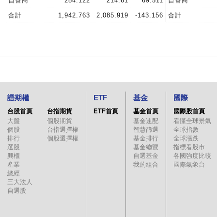
自營商
284.122
214.61
69.511
自營商
合計
1,942.763
2,085.919
-143.156
合計
證期權
ETF
基金
國際
台股首頁
台指期貨
ETF首頁
基金首頁
國際股首頁
大盤
個股期貨
基金速配
看懂全球景氣
個股
台指選擇權
智慧篩選
全球指數
排行
個股選擇權
基金排行
全球漲跌
選股
基金總覽
指標看股市
興櫃
自選基金
各國強度比較
產業
我的組合
國際氣象台
總經
三大法人
自選股