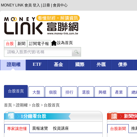
MONEY LINK 會員
登入
|
註冊
|
會員中心
設為首頁
台股
新聞
訂閱電子報
ETF
證期權
基金
國際
外匯
債券
台股首頁
大盤
個股
排行
選股
興櫃
產業
總
首頁
>
證期權
>
台股
> 台股首頁
1分鐘看台股
新聞
晨報速覽
投資講座
推
專家讓您懂
台股新聞