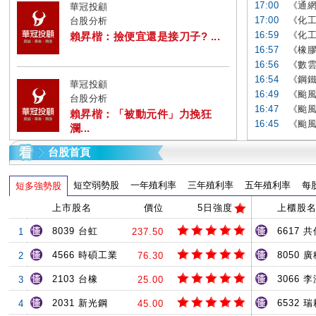
17:00
《通網
華冠投顧
17:00
《化工
台股分析
16:59
《化工
賴昇楷：撿便宜還是接刀子? ...
16:57
《橡膠
16:56
《數雲
16:54
《鋼鐵
華冠投顧
16:49
《颱風
台股分析
16:47
《颱風
賴昇楷：「被動元件」力挽狂
16:45
《颱風
瀾...
台股首頁
短空弱勢股
一年殖利率
三年殖利率
五年殖利率
每
短多強勢股
上市股名
價位
5日強度
上櫃股
8039 台虹
6617 共
1
237.50
4566 時碩工業
8050 
2
76.30
2103 台橡
3066 
3
25.00
2031 新光鋼
6532 
4
45.00