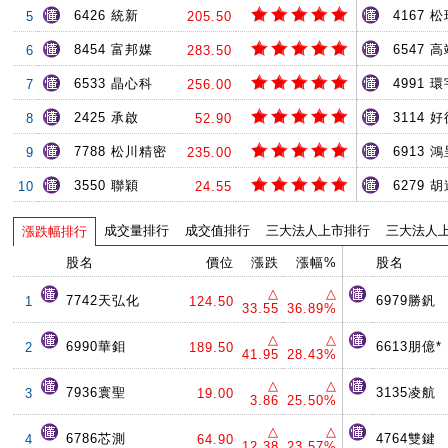
6426 統新
4167 
5
205.50
8454 富邦媒
6547 
6
283.50
6533 晶心科
4991 環
7
256.00
2425 承啟
3114 
8
52.90
7788 松川精密
6913 
9
235.00
3550 聯穎
6279 
10
24.55
成交量排行
成交值排行
三大法人上市排行
三大法人
漲跌幅排行
股名
價位
漲跌
漲幅%
股名
△
△
7742天弘化
6979勝釩
1
124.50
33.55
36.89%
△
△
6990華鉬
6613朋億*
2
189.50
41.95
28.43%
△
△
7936寰聖
3135凌航
3
19.00
3.86
25.50%
△
△
6786芯測
4764雙鍵
4
64.90
12.38
23.57%