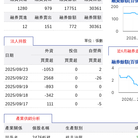
融資餘額(百張
200
1280
979
17751
30361
融券買進
融券賣出
融券餘額
融券限額
100
12
151
772
30361
0
2026
單位：張數
法人持股
外資
投信
自營商
近6月融券
日期
買賣超
買賣超
買賣超
融券餘額(百張
4
2025/09/23
-1053
0
2
2025/09/22
2568
0
-26
2
2025/09/19
-893
0
0
0
2025/09/18
-342
0
0
2026/…
2025/09/17
111
0
-5
產業供銷分析
產業關係
個股名稱
生產類別
競爭者
2476鉅祥
模具沖壓