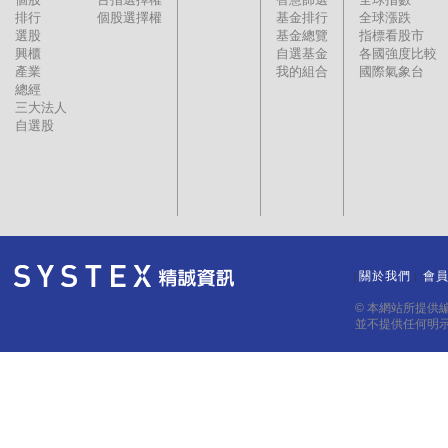
排行
個股選擇權
基金排行
全球漲跌
選股
基金總覽
指標看股市
興櫃
自選基金
各國強度比較
產業
我的組合
國際氣象台
總經
三大法人
自選股
關於我們
會
｜
｜
© 本網站所提供
並不提供任何明