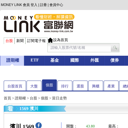
MONEY LINK 會員
登入
|
註冊
|
會員中心
設為首頁
台股
新聞
訂閱電子報
ETF
證期權
基金
國際
外匯
債券
個股
台股首頁
大盤
排行
選股
興櫃
產業
總
首頁
>
證期權
>
台股
>
個股
> 當日走勢
1569 濱川
濱川 1569
開盤：
43.80
最高：