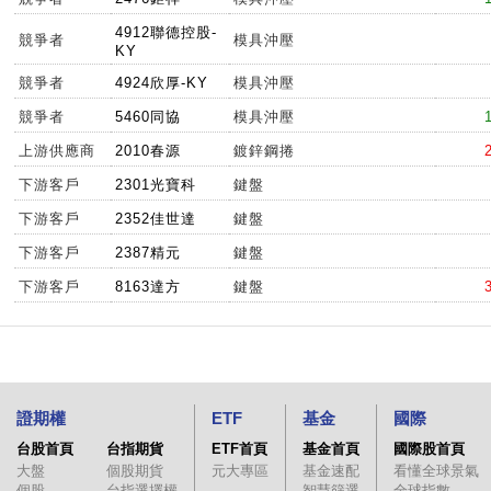
4912聯德控股-
競爭者
模具沖壓
KY
競爭者
4924欣厚-KY
模具沖壓
競爭者
5460同協
模具沖壓
上游供應商
2010春源
鍍鋅鋼捲
下游客戶
2301光寶科
鍵盤
下游客戶
2352佳世達
鍵盤
下游客戶
2387精元
鍵盤
下游客戶
8163達方
鍵盤
證期權
ETF
基金
國際
台股首頁
台指期貨
ETF首頁
基金首頁
國際股首頁
大盤
個股期貨
元大專區
基金速配
看懂全球景氣
個股
台指選擇權
智慧篩選
全球指數