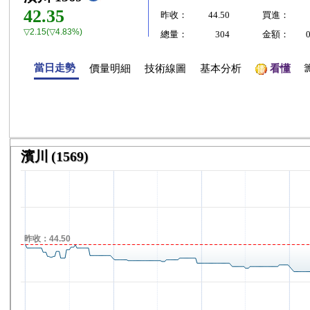
42.35
昨收：
44.50
買進：
▽2.15(▽4.83%)
總量：
304
金額：
當日走勢
價量明細
技術線圖
基本分析
看懂