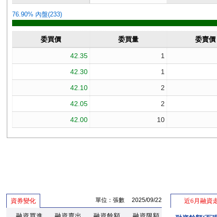
單位：張數 2025/09/22
資券變化
近6月融資
融資買進
融資賣出
融資餘額
融資限額