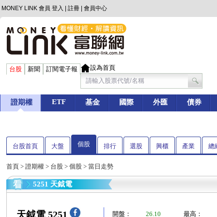
MONEY LINK 會員
登入
|
註冊
|
會員中心
設為首頁
台股
新聞
訂閱電子報
ETF
證期權
基金
國際
外匯
債券
個股
台股首頁
大盤
排行
選股
興櫃
產業
總
首頁
>
證期權
>
台股
>
個股
> 當日走勢
5251 天鉞電
天鉞電 5251
開盤：
26.10
最高：