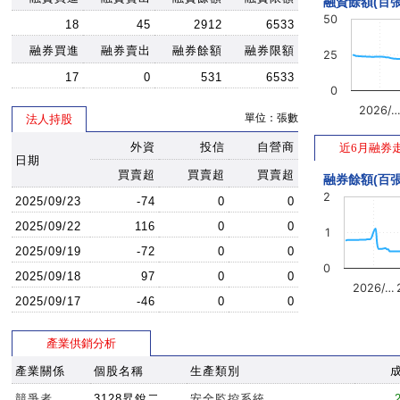
融資餘額(百張
50
18
45
2912
6533
融券買進
融券賣出
融券餘額
融券限額
25
17
0
531
6533
0
2026/
單位：張數
法人持股
外資
投信
自營商
近6月融券
日期
買賣超
買賣超
買賣超
融券餘額(百張
2
2025/09/23
-74
0
0
2025/09/22
116
0
0
1
2025/09/19
-72
0
0
0
2025/09/18
97
0
0
2026/…
2025/09/17
-46
0
0
產業供銷分析
產業關係
個股名稱
生產類別
競爭者
3128昇銳二
安全監控系統