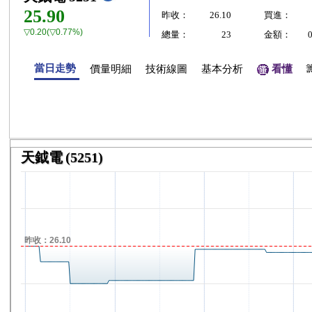
25.90
昨收：
26.10
買進：
▽0.20(▽0.77%)
總量：
23
金額：
當日走勢
價量明細
技術線圖
基本分析
看懂