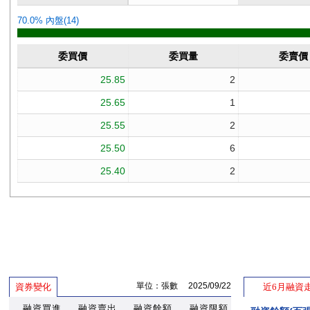
單位：張數 2025/09/22
資券變化
近6月融資
融資買進
融資賣出
融資餘額
融資限額