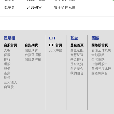
競爭者
5489彩富
安全監控系統
證期權
ETF
基金
國際
台股首頁
台指期貨
ETF首頁
基金首頁
國際股首頁
大盤
個股期貨
元大專區
基金速配
看懂全球景氣
個股
台指選擇權
智慧篩選
全球指數
排行
個股選擇權
基金排行
全球漲跌
選股
基金總覽
指標看股市
興櫃
自選基金
各國強度比較
產業
我的組合
國際氣象台
總經
三大法人
自選股