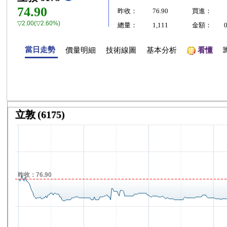
74.90
昨收：
76.90
買進：
▽2.00(▽2.60%)
總量：
1,111
金額：
當日走勢
價量明細
技術線圖
基本分析
看懂