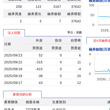
融資餘額(百張
100
209
122
3167
37642
融券買進
融券賣出
融券餘額
融券限額
50
2
3
7
37642
0
2026
單位：張數
法人持股
外資
投信
自營商
近6月融券
日期
買賣超
買賣超
買賣超
融券餘額(百張
4
2025/09/23
52
0
6
2025/09/22
-315
0
11
2
2025/09/19
-415
0
-4
0
2025/09/18
-38
0
20
2026/…
2025/09/17
43
0
12
產業供銷分析
產業關係
個股名稱
生產類別
競爭者
2375凱美
化成鋁箔