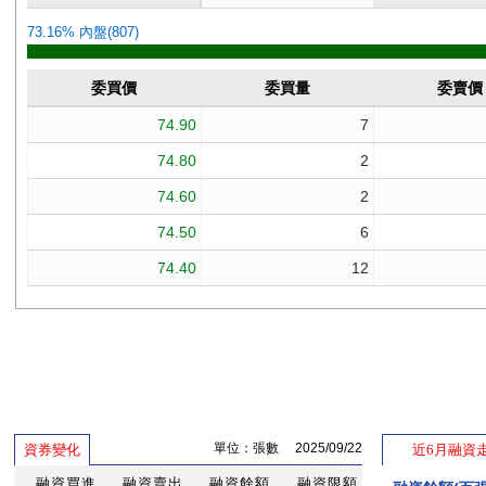
單位：張數 2025/09/22
資券變化
近6月融資
融資買進
融資賣出
融資餘額
融資限額