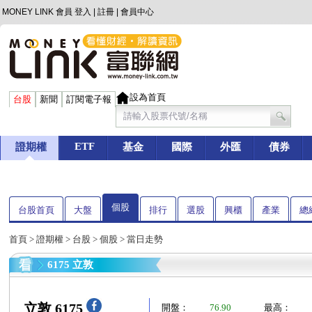
MONEY LINK 會員
登入
|
註冊
|
會員中心
設為首頁
台股
新聞
訂閱電子報
ETF
證期權
基金
國際
外匯
債券
個股
台股首頁
大盤
排行
選股
興櫃
產業
總
首頁
>
證期權
>
台股
>
個股
> 當日走勢
6175 立敦
立敦 6175
開盤：
76.90
最高：