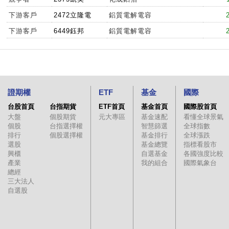
下游客戶
2472立隆電
鋁質電解電容
下游客戶
6449鈺邦
鋁質電解電容
證期權
ETF
基金
國際
台股首頁
台指期貨
ETF首頁
基金首頁
國際股首頁
大盤
個股期貨
元大專區
基金速配
看懂全球景氣
個股
台指選擇權
智慧篩選
全球指數
排行
個股選擇權
基金排行
全球漲跌
選股
基金總覽
指標看股市
興櫃
自選基金
各國強度比較
產業
我的組合
國際氣象台
總經
三大法人
自選股