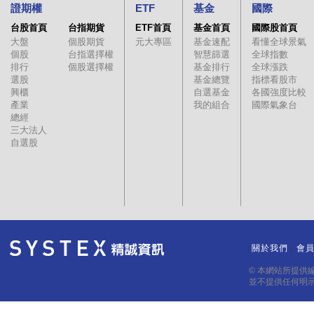
證期權
ETF
基金
國際
台股首頁
台指期貨
ETF首頁
基金首頁
國際股首頁
大盤
個股期貨
元大專區
基金速配
看懂全球景氣
個股
台指選擇權
智慧篩選
全球指數
排行
個股選擇權
基金排行
全球漲跌
選股
基金總覽
指標看股市
興櫃
自選基金
各國強度比較
產業
我的組合
國際氣象台
總經
三大法人
自選股
關於我們
會
｜
｜
© 本網站所提供
並不提供任何明