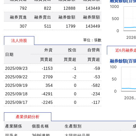
融資餘額(百張
1000
792
822
12888
143449
融券買進
融券賣出
融券餘額
融券限額
500
307
511
1799
143449
0
202
單位：張數
法人持股
外資
投信
自營商
近6月融券
日期
買賣超
買賣超
買賣超
融券餘額(百張
100
2025/09/23
-1153
-1
-59
2025/09/22
2709
-2
-53
50
2025/09/19
354
0
-582
0
2025/09/18
-4291
0
-234
2026
2025/09/17
-2245
0
-117
產業供銷分析
產業關係
個股名稱
生產類別
競爭者
3686達能
太陽能矽晶圓