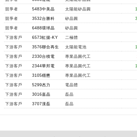
競爭者
5483中美晶
太陽能矽晶圓
競爭者
3532台勝科
矽晶圓
競爭者
6488環球晶
矽晶圓
下游客戶
6573虹揚-KY
二極體
下游客戶
3576聯合再生
太陽能電池
下游客戶
2330台積電
專業晶圓代工
下游客戶
2344華邦電
專業晶圓代工
下游客戶
3105穩懋
專業晶圓代工
下游客戶
5299杰力
電晶體
下游客戶
3016嘉晶
磊晶
下游客戶
3707漢磊
磊晶