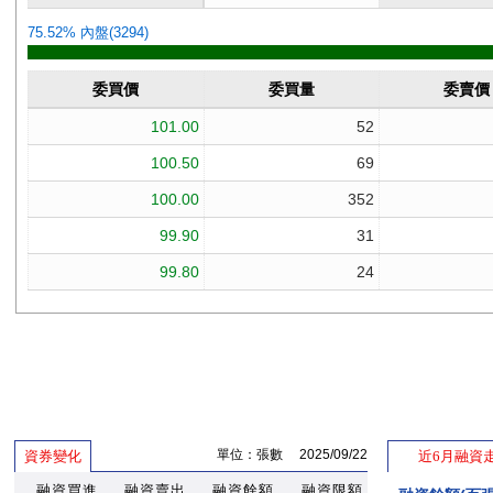
單位：張數 2025/09/22
資券變化
近6月融資
融資買進
融資賣出
融資餘額
融資限額