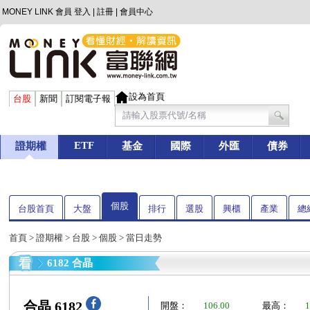
MONEY LINK 會員
登入
|
註冊
|
會員中心
設為首頁
台股
新聞
訂閱電子報
ETF
證期權
基金
國際
外匯
債券
個股
台股首頁
大盤
排行
選股
興櫃
產業
總
首頁
>
證期權
>
台股
>
個股
> 當日走勢
6182 合晶
合晶 6182
開盤：
106.00
最高：
1