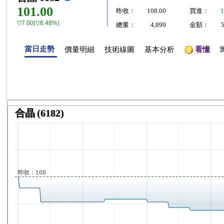
101.00
昨收：
108.00
買進：
1
▽7.00(▽6.48%)
總量：
4,899
金額：
當日走勢
價量明細
技術線圖
基本分析
看懂