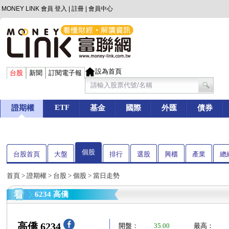
MONEY LINK 會員
登入
|
註冊
|
會員中心
設為首頁
台股
新聞
訂閱電子報
ETF
證期權
基金
國際
外匯
債券
個股
台股首頁
大盤
排行
選股
興櫃
產業
總
首頁
>
證期權
>
台股
>
個股
> 當日走勢
6234 高僑
高僑 6234
開盤：
35.00
最高：