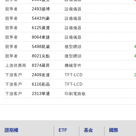
競爭者
2493揚博
設備儀器
競爭者
5443均豪
設備儀器
競爭者
6125廣運
設備儀器
競爭者
8064東捷
設備儀器
競爭者
5498凱崴
微型鑽頭
競爭者
8021尖點
微型鑽頭
上游供應商
8374羅昇
機械零件
下游客戶
2409友達
TFT-LCD
下游客戶
6116彩晶
TFT-LCD
下游客戶
2313華通
印刷電路板
證期權
ETF
基金
國際