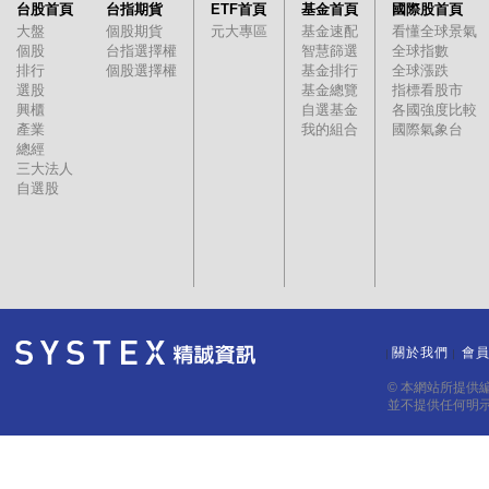
台股首頁
台指期貨
ETF首頁
基金首頁
國際股首頁
大盤
個股期貨
元大專區
基金速配
看懂全球景氣
個股
台指選擇權
智慧篩選
全球指數
排行
個股選擇權
基金排行
全球漲跌
選股
基金總覽
指標看股市
興櫃
自選基金
各國強度比較
產業
我的組合
國際氣象台
總經
三大法人
自選股
關於我們
會
｜
｜
© 本網站所提供
並不提供任何明