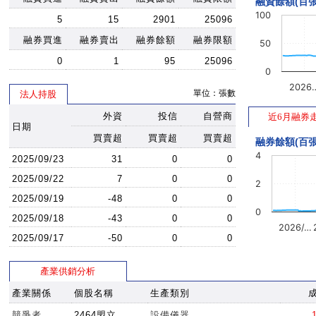
融資餘額(百張
100
5
15
2901
25096
融券買進
融券賣出
融券餘額
融券限額
50
0
1
95
25096
0
2026
單位：張數
法人持股
外資
投信
自營商
近6月融券
日期
買賣超
買賣超
買賣超
融券餘額(百張
4
2025/09/23
31
0
0
2025/09/22
7
0
0
2
2025/09/19
-48
0
0
0
2025/09/18
-43
0
0
2026/…
2025/09/17
-50
0
0
產業供銷分析
產業關係
個股名稱
生產類別
競爭者
2464盟立
設備儀器