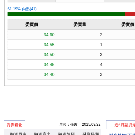
單位：張數 2025/09/22
資券變化
近6月融資
融資買進
融資賣出
融資餘額
融資限額