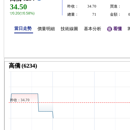
34.50
昨收：
34.70
買進：
▽0.20(▽0.58%)
總量：
71
金額：
當日走勢
價量明細
技術線圖
基本分析
看懂