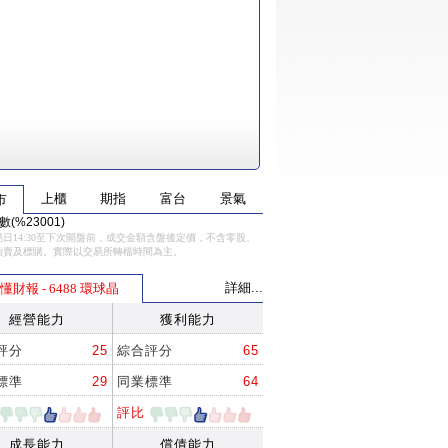
上櫃
期指
富台
景氣
市
(%23001)
日14:30至下次開盤前，成交金額含盤後定價，不含零股、
拍賣及標購。實際以交易所轉檔時間為主。
詳細...
懂財報 - 6488 環球晶
經營能力
獲利能力
評分
25
綜合評分
65
標準
29
同業標準
64
評比
成長能力
償債能力