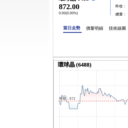
872.00
昨收：
0.00(0.00%)
總量：
當日走勢
價量明細
技術線圖