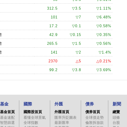
312.5
▽3.5
▽1.11%
101
▽7
▽6.48%
17.2
▽0.1
▽0.58%
體
42.9
▽0.15
▽0.35%
體
265.5
▽1.5
▽0.56%
體
141
▽2
▽1.4%
2370
△5
△0.21%
99.2
▽3.8
▽3.69%
基金
國際
外匯
債券
新聞
基金首頁
國際股首頁
外匯首頁
債券首頁
總覽
基金速配
看懂全球景氣
匯率升貶圖表
全球債走勢
頭條
智慧篩選
全球指數
最新匯率
倫敦拆放款
台股