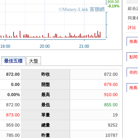
綜合
同業
評比
推薦
點閱
你的
推薦