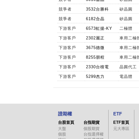
競爭者
3532台勝科
矽晶圓
競爭者
6182合晶
矽晶圓
下游客戶
6573虹揚-KY
二極體
下游客戶
2302麗正
車用二極
下游客戶
3675德微
車用二極
下游客戶
8255朋程
車用二極
下游客戶
2330台積電
晶圓代工
下游客戶
5299杰力
電晶體
證期權
ETF
台股首頁
台指期貨
ETF首頁
大盤
個股期貨
元大專區
個股
台指選擇權