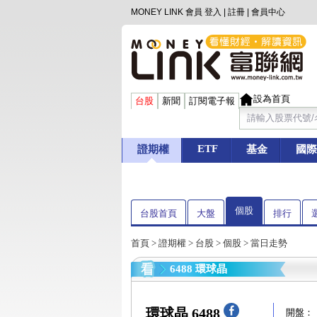
MONEY LINK 會員
登入
|
註冊
|
會員中心
設為首頁
台股
新聞
訂閱電子報
ETF
證期權
基金
國際
個股
台股首頁
大盤
排行
首頁
>
證期權
>
台股
>
個股
> 當日走勢
6488 環球晶
環球晶 6488
開盤：