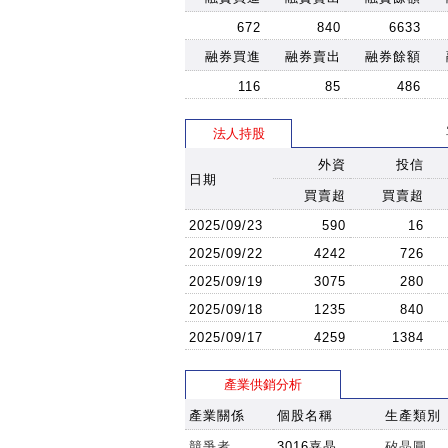
672
840
6633
融券買進
融券賣出
融券餘額
116
85
486
法人持股
外資
投信
日期
買賣超
買賣超
2025/09/23
590
16
2025/09/22
4242
726
2025/09/19
3075
280
2025/09/18
1235
840
2025/09/17
4259
1384
產業供銷分析
產業關係
個股名稱
生產類別
競爭者
3016嘉晶
矽晶圓