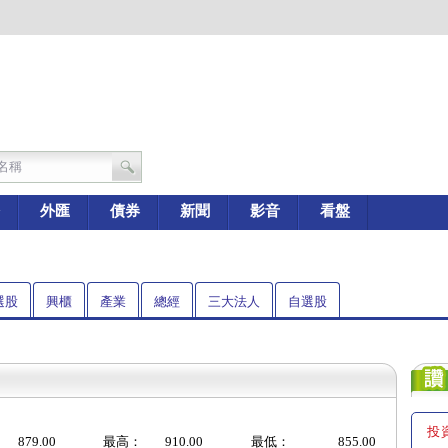
外匯
債券
新聞
影音
看盤
選股
興櫃
產業
總經
三大法人
自選股
投
879.00
最高：
910.00
最低：
855.00