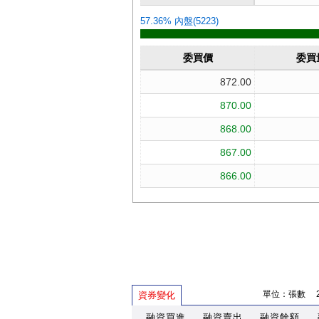
單位：張數 202
資券變化
融資買進
融資賣出
融資餘額