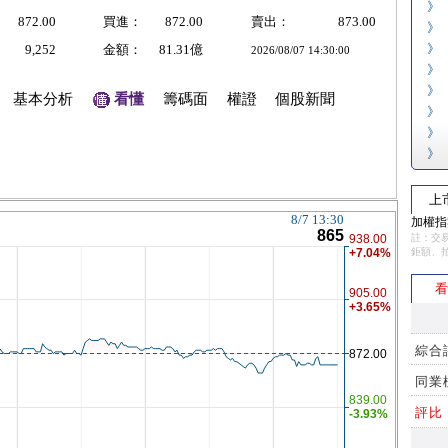
》
872.00
買進：
872.00
賣出：
873.00
》
》
9,252
金額：
81.31億
2026/08/07 14:30:00
》
》
基本分析
看懂
籌碼面
權證
個股新聞
》
》
》
上
加權指數
註：交易
鉅額、
看
綜合
同業
評比