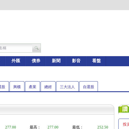
外匯
債券
新聞
影音
看盤
選股
興櫃
產業
總經
三大法人
自選股
投
277.00
最高：
277.00
最低：
252.50