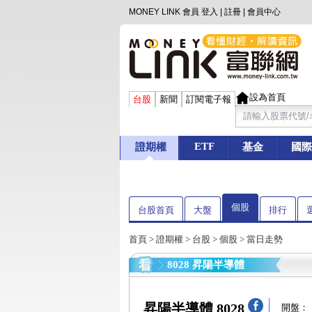
MONEY LINK 會員
登入
|
註冊
|
會員中心
設為首頁
台股
新聞
訂閱電子報
ETF
證期權
基金
國際
個股
台股首頁
大盤
排行
首頁
>
證期權
>
台股
>
個股
> 當日走勢
8028 昇陽半導體
昇陽半導體 8028
開盤：