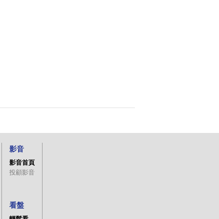
影音
影音首頁
投顧影音
看盤
輕鬆看