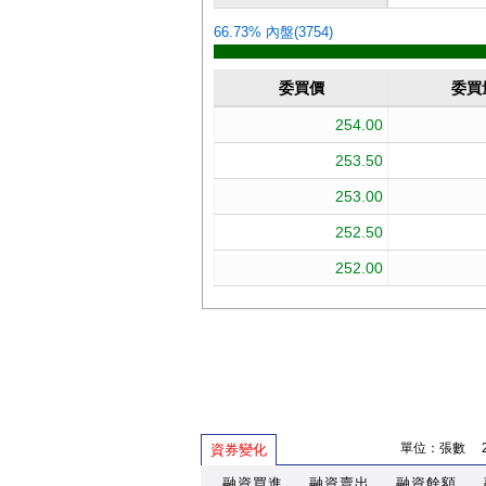
單位：張數 202
資券變化
融資買進
融資賣出
融資餘額