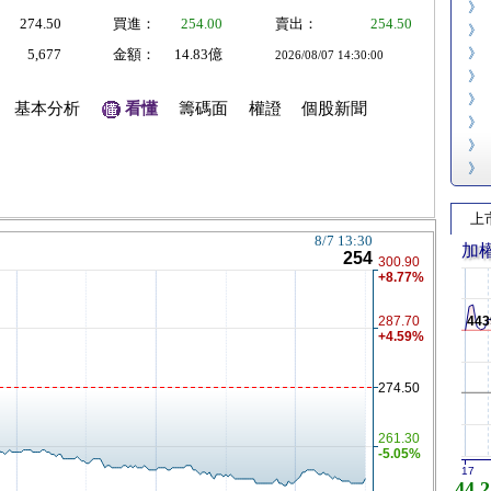
》
274.50
買進：
254.00
賣出：
254.50
》
》
5,677
金額：
14.83億
2026/08/07 14:30:00
》
》
基本分析
看懂
籌碼面
權證
個股新聞
》
》
》
上
加
443
17
44,2