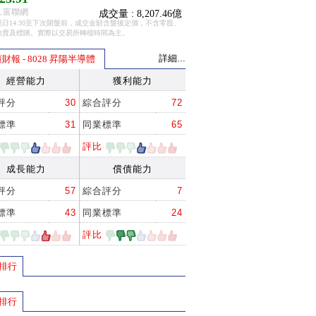
.富聯網
成交量 : 8,207.46億
日14:30至下次開盤前，成交金額含盤後定價，不含零股、
拍賣及標購。實際以交易所轉檔時間為主。
詳細...
財報 - 8028 昇陽半導體
經營能力
獲利能力
評分
30
綜合評分
72
標準
31
同業標準
65
評比
成長能力
償債能力
評分
57
綜合評分
7
標準
43
同業標準
24
評比
排行
排行