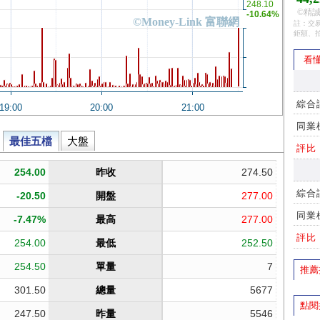
©精誠
註：交易
鉅額、
看懂
綜合
同業
評比
綜合
同業
評比
推薦
點閱