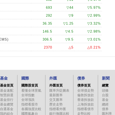
693
▽44
▽5.97%
292
▽9
▽2.99%
36.35
▽1.25
▽3.32%
146.5
▽4.5
▽2.98%
EMS)
306.5
▽9.5
▽3.01%
2370
△5
△0.21%
基金
國際
外匯
債券
新聞
基金首頁
國際股首頁
外匯首頁
債券首頁
總覽
基金速配
看懂全球景氣
匯率升貶圖表
全球債走勢
頭條
智慧篩選
全球指數
最新匯率
倫敦拆放款
台股
基金排行
全球漲跌
交叉匯率
香港拆放款
基金
基金總覽
指標看股市
歷史走勢
上海拆放款
總經
自選基金
各國強度比較
指標看外匯
指標看債市
債券
我的組合
國際氣象台
銀行換匯比較
走勢比較
匯利率