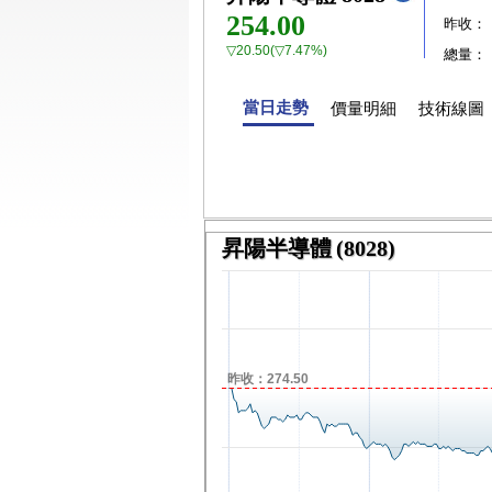
254.00
昨收：
▽20.50(▽7.47%)
總量：
當日走勢
價量明細
技術線圖