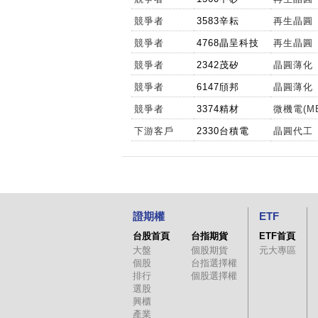
競爭者
3583辛耘
再生晶圓
競爭者
4768晶呈科技
再生晶圓
競爭者
2342茂矽
晶圓薄化
競爭者
6147頎邦
晶圓薄化
競爭者
3374精材
微機電(M
下游客戶
2330台積電
晶圓代工
證期權
ETF
台股首頁
台指期貨
ETF首頁
大盤
個股期貨
元大專區
個股
台指選擇權
排行
個股選擇權
選股
興櫃
產業