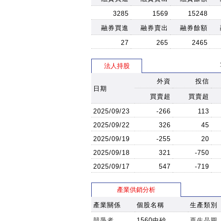
3285
1569
15248
融券買進
融券賣出
融券餘額
27
265
2465
法人持股
外資
投信
日期
買賣超
買賣超
2025/09/23
-266
113
2025/09/22
326
45
2025/09/19
-255
20
2025/09/18
321
-750
2025/09/17
547
-719
產業供銷分析
產業關係
個股名稱
生產類別
競爭者
1560中砂
再生晶圓