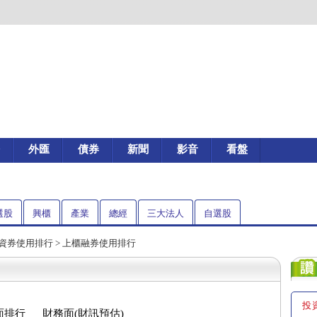
外匯
債券
新聞
影音
看盤
選股
興櫃
產業
總經
三大法人
自選股
 融資券使用排行 > 上櫃融券使用排行
投
面排行
財務面(財訊預估)