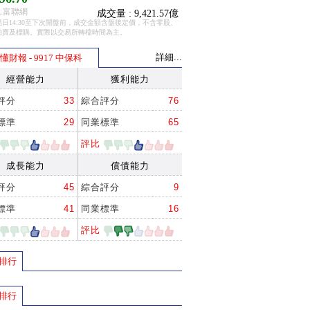
.富聯網
成交量 : 9,421.57億
日14:30至下次開盤前，成交金額含盤後定價，不含零股、
拍賣及標購。實際以交易所轉檔時間為主。
詳細...
懂財報 - 9917 中保科
經營能力
獲利能力
評分
33
綜合評分
76
標準
29
同業標準
65
評比
成長能力
償債能力
評分
45
綜合評分
9
標準
41
同業標準
16
評比
排行
排行