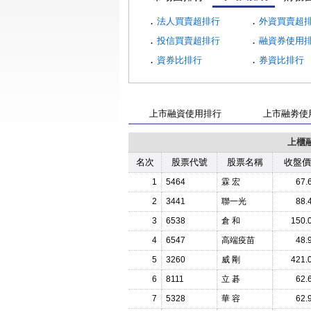
．
．
法人買賣超排行
外資買賣超
．
．
投信買賣超排行
融資券使用
．
．
資券比排行
券資比排行
上市融資使用排行
上市融劵使
上櫃
名次
股票代號
股票名稱
收盤價
1
5464
霖 宏
67.
2
3441
聯一光
88.
3
6538
倉 和
150.
4
6547
高端疫苗
48.
5
3260
威 剛
421.
6
8111
立 碁
62.
7
5328
華 容
62.