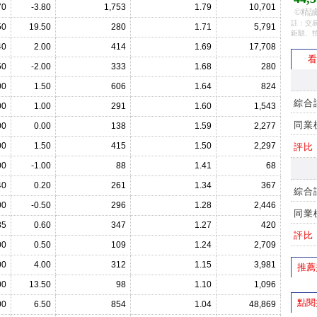
70
-3.80
1,753
1.79
10,701
©精誠
註：交易
50
19.50
280
1.71
5,791
鉅額、
40
2.00
414
1.69
17,708
看
50
-2.00
333
1.68
280
00
1.50
606
1.64
824
綜合
00
1.00
291
1.60
1,543
同業
00
0.00
138
1.59
2,277
00
1.50
415
1.50
2,297
評比
00
-1.00
88
1.41
68
40
0.20
261
1.34
367
綜合
00
-0.50
296
1.28
2,446
同業
85
0.60
347
1.27
420
評比
00
0.50
109
1.24
2,709
00
4.00
312
1.15
3,981
推薦
00
13.50
98
1.10
1,096
點閱
00
6.50
854
1.04
48,869