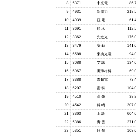
8
5371
中光電
86.
9
4931
新盛力
218.
10
4939
亞 電
61.
11
3691
碩 禾
112.
12
3362
先進光
176.
13
3479
安 勤
141.
14
6588
東典光電
94.
15
3088
艾 訊
134.
16
6967
汎瑋材料
69.
17
3388
崇越電
73.
18
6207
雷 科
104.
19
4510
高 鋒
38.
20
4542
科 嶠
307.
21
3363
上 詮
604.
22
5386
青 雲
271.
23
5351
鈺 創
103.