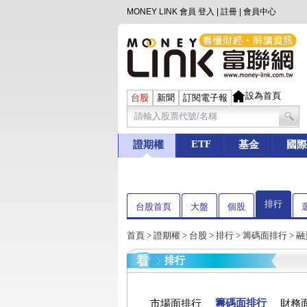
MONEY LINK 會員
登入
|
註冊
|
會員中心
設為首頁
台股
新聞
訂閱電子報
ETF
證期權
基金
國際
排行
台股首頁
大盤
個股
首頁
>
證期權
>
台股
> 排行 > 籌碼面排行 >
排行
籌碼面排行
市場面排行
財務