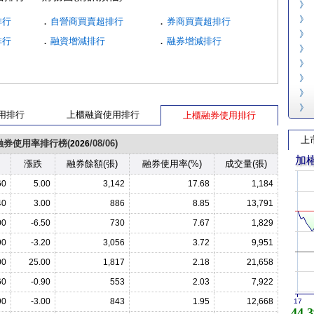
》
》
．
．
排行
自營商買賣超排行
券商買賣超排行
》
．
．
排行
融資增減排行
融券增減排行
》
》
》
》
》
用排行
上櫃融資使用排行
上櫃融券使用排行
上
融券使用率排行榜(
/08/06)
2026
加
漲跌
融券餘額(張)
融券使用率(%)
成交量(張)
60
5.00
3,142
17.68
1,184
40
3.00
886
8.85
13,791
00
-6.50
730
7.67
1,829
90
-3.20
3,056
3.72
9,951
00
25.00
1,817
2.18
21,658
60
-0.90
553
2.03
7,922
90
-3.00
843
1.95
12,668
17
44,3