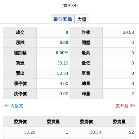
(00793B)
最佳五檔
大盤
成交
0
昨收
30.58
漲跌
0.00
開盤
0
漲跌幅
0.00%
最高
0
買進
30.29
最低
0
賣出
30.34
單量
0
漲停價
0.00
總量
0
跌停價
0.00
昨量
2
0% 內盤(0)
(0)外盤 0%
委買價
委買量
委賣價
委賣量
30.29
1
30.34
92