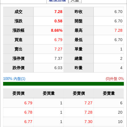
成交
7.28
昨收
6.70
漲跌
0.58
開盤
6.70
漲跌幅
8.66%
最高
7.28
買進
6.79
最低
6.70
賣出
7.27
單量
1
漲停價
7.37
總量
2
跌停價
6.03
昨量
4
100% 內盤(1)
(0)外盤 0%
委買價
委買量
委賣價
委賣量
6.79
1
7.27
6
6.78
1
7.28
20
6.77
1
7.30
10