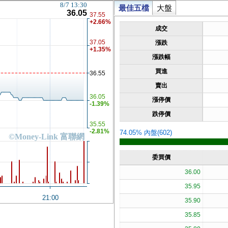
8/7 13:30
最佳五檔
大盤
36.05
37.55
+2.66%
成交
37.05
漲跌
+1.35%
漲跌幅
買進
36.55
賣出
36.05
漲停價
-1.39%
跌停價
35.55
-2.81%
74.05% 內盤(602)
©Money-Link 富聯網
委買價
36.00
35.95
21:00
35.90
35.85