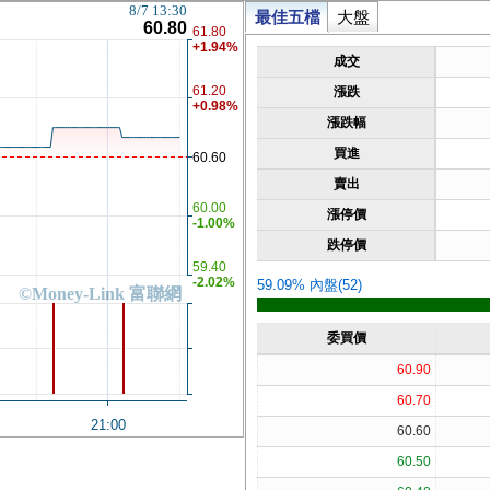
8/7 13:30
最佳五檔
大盤
60.80
61.80
+1.94%
成交
61.20
漲跌
+0.98%
漲跌幅
買進
60.60
賣出
60.00
漲停價
-1.00%
跌停價
59.40
-2.02%
59.09% 內盤(52)
©Money-Link 富聯網
委買價
60.90
60.70
21:00
60.60
60.50