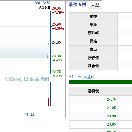
8/6 13:30
最佳五檔
大盤
24.80
26.95
+7.79%
成交
25.90
漲跌
+4.05%
漲跌幅
買進
24.85
賣出
23.80
漲停價
-4.41%
跌停價
22.75
-9.23%
64.29% 內盤(9)
©Money-Link 富聯網
委買價
24.75
24.05
21:00
23.90
23.85