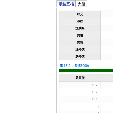
最佳五檔
大盤
成交
漲跌
漲跌幅
買進
賣出
漲停價
跌停價
45.66% 內盤(56009)
委買價
11.25
11.20
11.10
0