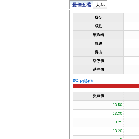
最佳五檔
大盤
成交
漲跌
漲跌幅
買進
賣出
漲停價
跌停價
0% 內盤(0)
委買價
13.50
13.30
13.25
13.20