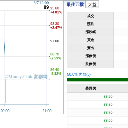
8/7 12:00
最佳五檔
大盤
89
95.60
+4.81%
成交
93.30
漲跌
+2.47%
漲跌幅
買進
91.00
賣出
88.70
漲停價
-2.59%
跌停價
86.40
-5.32%
50.0% 內盤(3)
©Money-Link 富聯網
委買價
88.90
88.80
20:00
21:00
88.70
88.60