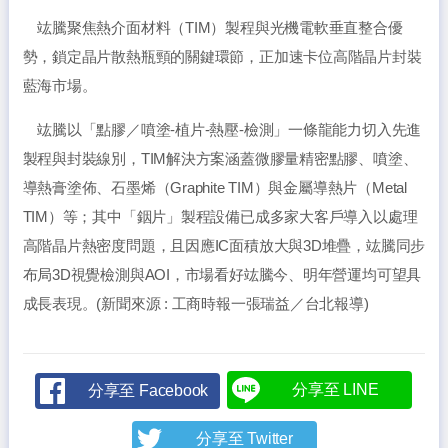
竑騰聚焦熱介面材料（TIM）製程與光機電軟垂直整合優
勢，鎖定晶片散熱瓶頸的關鍵環節，正加速卡位高階晶片封裝
藍海市場。
竑騰以「點膠／噴塗-植片-熱壓-檢測」一條龍能力切入先進
製程與封裝線別，TIM解決方案涵蓋微膠量精密點膠、噴塗、
導熱膏塗佈、石墨烯（Graphite TIM）與金屬導熱片（Metal
TIM）等；其中「銦片」製程設備已成多家大客戶導入以處理
高階晶片熱密度問題，且因應IC面積放大與3D堆疊，竑騰同步
布局3D視覺檢測與AOI，市場看好竑騰今、明年營運均可望具
成長表現。(新聞來源 : 工商時報一張瑞益／台北報導)
分享至 LINE
分享至 Facebook
分享至 Twitter