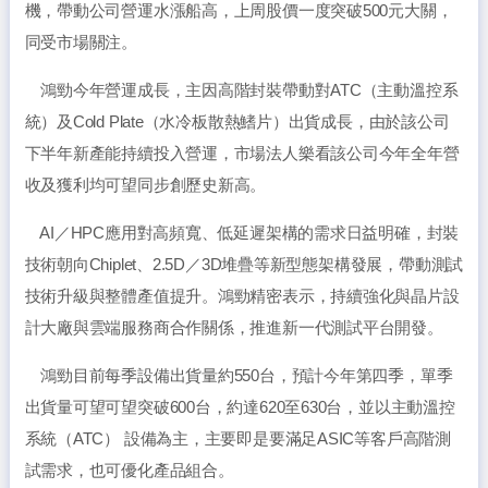
機，帶動公司營運水漲船高，上周股價一度突破500元大關，
同受市場關注。
鴻勁今年營運成長，主因高階封裝帶動對ATC（主動溫控系
統）及Cold Plate（水冷板散熱鰭片）出貨成長，由於該公司
下半年新產能持續投入營運，市場法人樂看該公司今年全年營
收及獲利均可望同步創歷史新高。
AI／HPC應用對高頻寬、低延遲架構的需求日益明確，封裝
技術朝向Chiplet、2.5D／3D堆疊等新型態架構發展，帶動測試
技術升級與整體產值提升。鴻勁精密表示，持續強化與晶片設
計大廠與雲端服務商合作關係，推進新一代測試平台開發。
鴻勁目前每季設備出貨量約550台，預計今年第四季，單季
出貨量可望可望突破600台，約達620至630台，並以主動溫控
系統（ATC） 設備為主，主要即是要滿足ASIC等客戶高階測
試需求，也可優化產品組合。