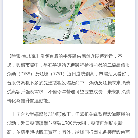
【時報-台北電】引領台股的半導體供應鏈近期傳雜音，不
過，興櫃市場中，早在半導體先進製程搶得商機的二檔高價股
鴻勁（7769）及竑騰（7751）近日逆勢創高，市場法人看好，
台股仍為數不多的先進製程設備廠商中，鴻勁及竑騰未來持續
受惠客戶強勁需求，不僅今年營運可望雙雙成長，未來將持續
轉化為推升營運動能。
上周台股半導體族群明顯修正，但緊抓先進製程設備商機的
鴻勁，近日股價續攀並突破1,700元大關，股價再創歷史新
高，並穩坐興櫃股王寶座；另外，竑騰同樣因先進製程設備商