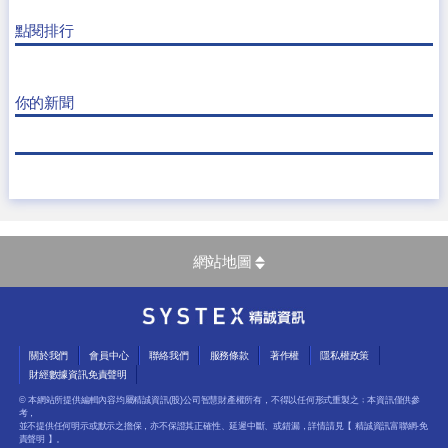
點閱排行
你的新聞
網站地圖
關於我們
會員中心
聯絡我們
服務條款
著作權
隱私權政策
財經數據資訊免責聲明
© 本網站所提供編輯內容均屬精誠資訊(股)公司智慧財產權所有，不得以任何形式重製之﹔本資訊僅供參
考，
並不提供任何明示或默示之擔保，亦不保證其正確性、延遲中斷、或錯漏，詳情請見【
精誠資訊富聯網-免
責聲明
】。