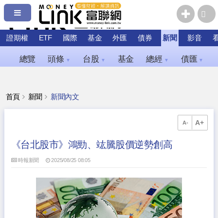
證期權
ETF
國際
基金
外匯
債券
新聞
影音
總覽
頭條
台股
基金
總經
債匯
▼
▼
▼
▼
首頁
新聞
新聞內文
A+
A-
《台北股市》鴻勁、竑騰股價逆勢創高
時報新聞
2025/08/25 08:05