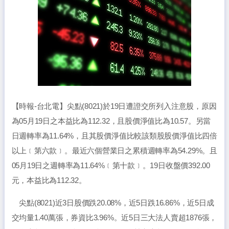
【時報-台北電】尖點(8021)於19日遭證交所列入注意股，原因
為05月19日之本益比為112.32，且股價淨值比為10.57。另當
日週轉率為11.64%，且其股價淨值比較該類股股價淨值比四倍
以上﹝第六款﹞。最近六個營業日之累積週轉率為54.29%。且
05月19日之週轉率為11.64%﹝第十款﹞。19日收盤價392.00
元，本益比為112.32。
尖點(8021)近3日股價跌20.08%，近5日跌16.86%，近5日成
交均量1.40萬張，券資比3.96%。近5日三大法人賣超1876張，