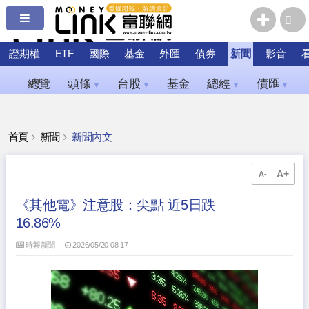
證期權
ETF
國際
基金
外匯
債券
新聞
影音
總覽
頭條
台股
基金
總經
債匯
▼
▼
▼
▼
首頁
新聞
新聞內文
A+
A-
《其他電》注意股：尖點 近5日跌
16.86%
時報新聞
2026/05/20 08:17