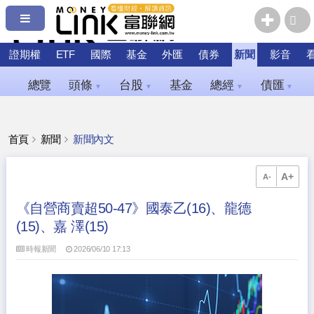
證期權
ETF
國際
基金
外匯
債券
新聞
影音
總覽
頭條
台股
基金
總經
債匯
▼
▼
▼
▼
首頁
新聞
新聞內文
A+
A-
《自營商賣超50-47》國泰乙(16)、龍德
(15)、嘉 澤(15)
時報新聞
2026/06/10 17:13