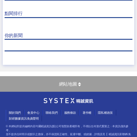
點閱排行
你的新聞
網站地圖
關於我們
會員中心
聯絡我們
服務條款
著作權
隱私權政策
財經數據資訊免責聲明
© 本網站所提供編輯內容均屬精誠資訊(股)公司智慧財產權所有，不得以任何形式重製之﹔本資訊僅供參
考，
並不提供任何明示或默示之擔保，亦不保證其正確性、延遲中斷、或錯漏，詳情請見【
精誠資訊富聯網-免