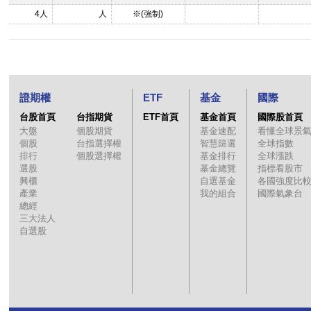
4人
人
※(強制)
證期權
ETF
基金
國際
台股首頁
台指期貨
ETF首頁
基金首頁
國際股首頁
大盤
個股期貨
基金速配
看懂全球景
個股
台指選擇權
智慧篩選
全球指數
排行
個股選擇權
基金排行
全球漲跌
選股
基金總覽
指標看股市
興櫃
自選基金
各國強度比
產業
我的組合
國際氣象台
總經
三大法人
自選股