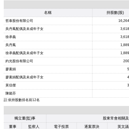
名稱
持股數(股)
哲泰股份有限公司
16,26
吳丹鳳配偶及未成年子女
3,61
徐承義
3,61
吳丹鳳
1,88
徐承義配偶及未成年子女
1,88
約光股份有限公司
200
廖素娟
廖素娟配偶及未成年子女
黃信傑
陳懿芬
註:依持股數排名前12名
獨立董(監)事
股東常會相關及
董事
監察人
電子投票
逐案票決
英文議