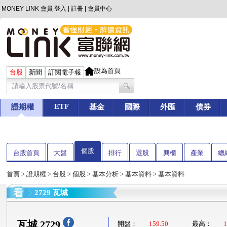
MONEY LINK 會員
登入
|
註冊
|
會員中心
設為首頁
台股
新聞
訂閱電子報
ETF
證期權
基金
國際
外匯
債券
個股
台股首頁
大盤
排行
選股
興櫃
產業
總
首頁
>
證期權
>
台股
>
個股
>
基本分析
>
基本資料
> 基本資料
2729 瓦城
瓦城 2729
開盤：
159.50
最高：
1