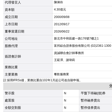
代理發言人
陳俐伶
資本額
4.30億元
成立日期
2000
/09/08
上市日期
2012
/09/17
董事當選日期
2026
/06/22
公司地址
新北市中和區建一路176號7樓之1
股務代理
富邦綜合證券股份有限公司 (02)2361-1300
資誠聯合會計師事務所
簽證會計師
王菘澤、謝瑋莉
業務比重
主要業務
餐飲服務業
註:採用IFRSs後，業務比重自102年1月起公司改自願申報。
警示股
平盤下得融(借)券
N
處置股
暫停融券賣出
N
全額交割股
暫停借券賣出
N