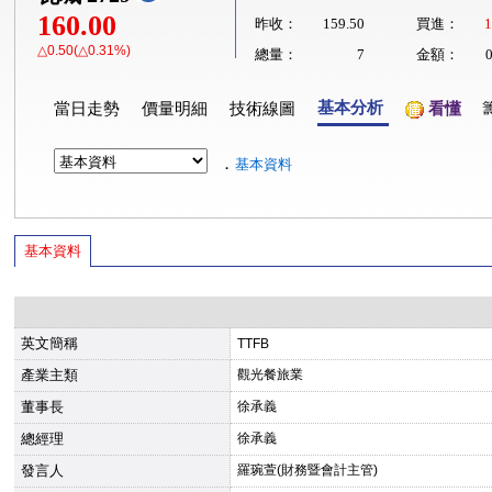
160.00
昨收：
159.50
買進：
1
△0.50(△0.31%)
總量：
7
金額：
基本分析
當日走勢
價量明細
技術線圖
看懂
．
基本資料
基本資料
英文簡稱
TTFB
產業主類
觀光餐旅業
董事長
徐承義
總經理
徐承義
發言人
羅琬萱(財務暨會計主管)