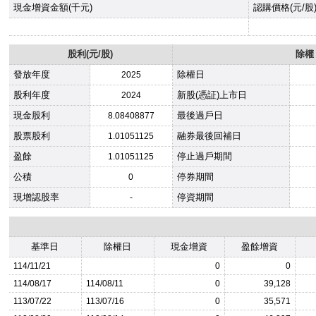
現金增資金額(千元)
認購價格(元/股
股利(元/股)
除權
發放年度
除權日
2025
股利年度
新股(憑証)上市日
2024
現金股利
最後過戶日
8.08408877
股票股利
融券最後回補日
1.01051125
盈餘
停止過戶期間
1.01051125
公積
停券期間
0
現增認股率
停資期間
-
基準日
除權日
現金增資
盈餘增資
114/11/21
0
0
114/08/17
114/08/11
0
39,128
113/07/22
113/07/16
0
35,571