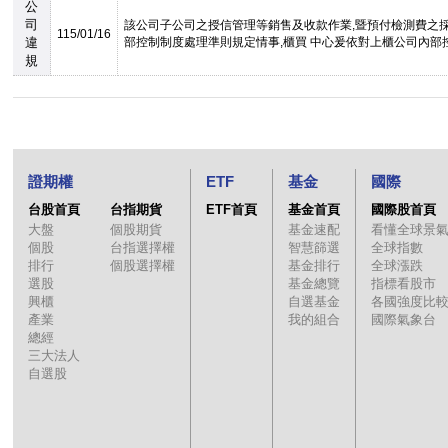
公
司
該公司子公司之授信管理等銷售及收款作業,暨預付檢測費之
115/01/16
違
部控制制度處理準則規定情事,櫃買 中心爰依對上櫃公司內部控
規
證期權
ETF
基金
國際
台股首頁
台指期貨
ETF首頁
基金首頁
國際股首頁
大盤
個股期貨
基金速配
看懂全球景
個股
台指選擇權
智慧篩選
全球指數
排行
個股選擇權
基金排行
全球漲跌
選股
基金總覽
指標看股市
興櫃
自選基金
各國強度比
產業
我的組合
國際氣象台
總經
三大法人
自選股