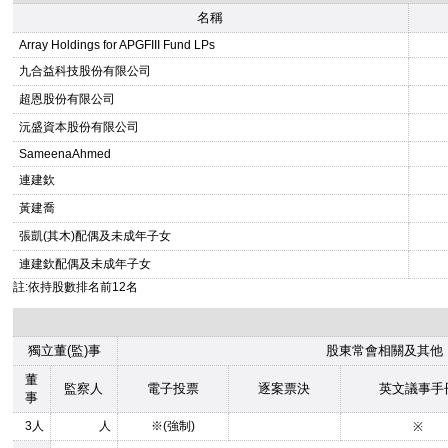
名稱
Array Holdings for APGFIII Fund LPs
九合益科技股份有限公司
超恩股份有限公司
沅盛資本股份有限公司
SameenaAhmed
連建欽
黃建喬
張凱(其木)配偶及未成年子女
連建欽配偶及未成年子女
註:依持股數排名前12名
獨立董(監)事
股東常會相關及其他
董
監察人
電子投票
逐案票決
英文議事手
事
3人
人
※(強制)
※