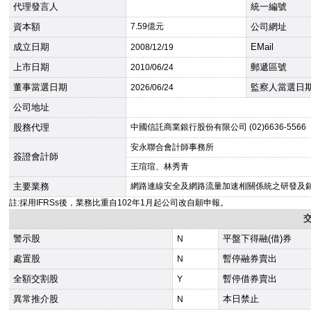
代理發言人
統一編號
資本額
7.59億元
公司網址
成立日期
EMail
2008
/12/19
上市日期
郵遞區號
2010
/06/24
董事當選日期
監察人當選日
2026
/06/24
公司地址
股務代理
中國信託商業銀行股份有限公司 (02)6636-5566
安永聯合會計師事務所
簽證會計師
王瑄瑄、林秀青
主要業務
網路連線安全及網路流量加速相關係統之研發及
註:採用IFRSs後，業務比重自102年1月起公司改自願申報。
警示股
平盤下得融(借)券
N
處置股
暫停融券賣出
N
全額交割股
暫停借券賣出
Y
異常推介股
本日禁止
N