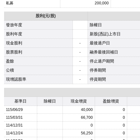
私募
200,000
股利(元/股)
發放年度
除權日
股利年度
新股(憑証)上市日
現金股利
最後過戶日
-
股票股利
融券最後回補日
-
盈餘
停止過戶期間
-
公積
停券期間
-
現增認股率
停資期間
-
基準日
除權日
現金增資
盈餘增資
115/06/29
40,000
0
115/03/31
66,700
0
114/12/31
0
0
114/12/24
56,250
0