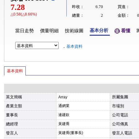
7.28
昨收：
6.70
買進：
△0.58(△8.66%)
總量：
2
金額：
基本分析
當日走勢
價量明細
技術線圖
看懂
．
基本資料
基本資料
英文簡稱
所屬集團
Array
產業主類
通網業
市場別
董事長
連建欽
公司電話
總經理
黃建喬
公司傳真
發言人
黃建喬(董事長)
發言人電話