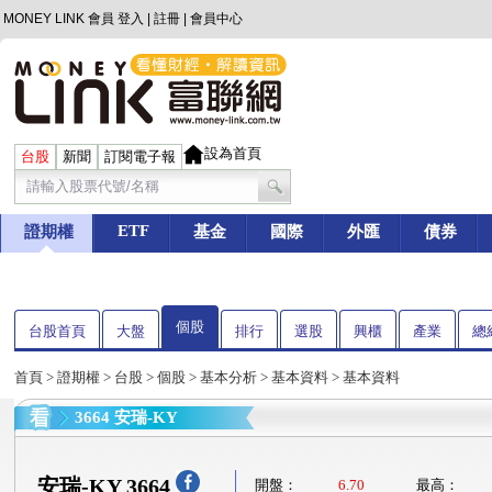
MONEY LINK 會員
登入
|
註冊
|
會員中心
設為首頁
台股
新聞
訂閱電子報
ETF
證期權
基金
國際
外匯
債券
個股
台股首頁
大盤
排行
選股
興櫃
產業
總
首頁
>
證期權
>
台股
>
個股
>
基本分析
>
基本資料
> 基本資料
3664 安瑞-KY
安瑞-KY 3664
開盤：
6.70
最高：