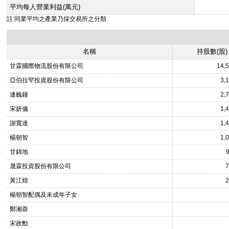
平均每人營業利益(萬元)
註:同業平均之產業乃採交易所之分類
名稱
持股數(股)
甘霖國際物流股份有限公司
14,
亞伯拉罕投資股份有限公司
3,
連巍鐘
2,
宋妍儀
1,
謝寬達
1,
楊朝智
1,
甘錦地
晟霖投資股份有限公司
7
黃江煌
2
楊朝智配偶及未成年子女
鄭湘蓉
宋政勳