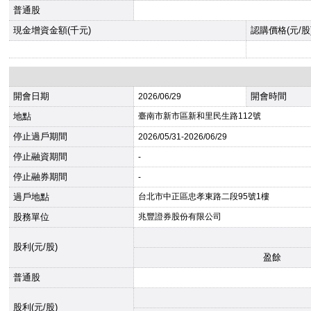
普通股
現金增資金額(千元)
認購價格(元/股
開會日期
開會時間
2026
/06/29
地點
臺南市新市區新和里民生路112號
停止過戶期間
2026
/05/31-
2026
/06/29
停止融資期間
-
停止融券期間
-
過戶地點
台北市中正區忠孝東路二段95號1樓
股務單位
兆豐證券股份有限公司
股利(元/股)
盈餘
普通股
股利(元/股)