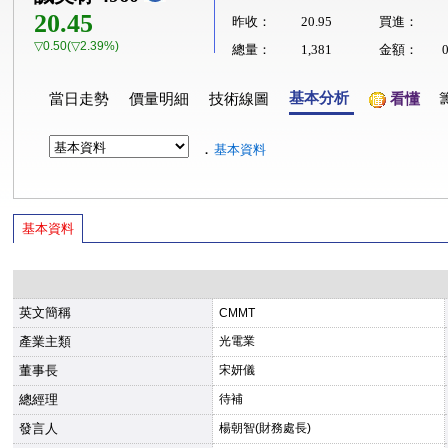
20.45
昨收：
20.95
買進：
▽0.50(▽2.39%)
總量：
1,381
金額：
基本分析
當日走勢
價量明細
技術線圖
看懂
．
基本資料
基本資料
英文簡稱
CMMT
產業主類
光電業
董事長
宋妍儀
總經理
待補
發言人
楊朝智(財務處長)