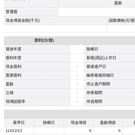
盈餘
普通股
現金增資金額(千元)
認購價格(元/股
股利(元/股)
發放年度
除權日
股利年度
新股(憑証)上市日
現金股利
最後過戶日
-
股票股利
融券最後回補日
-
盈餘
停止過戶期間
-
公積
停券期間
-
現增認股率
停資期間
-
基準日
除權日
現金增資
盈餘增資
113/12/13
0
0