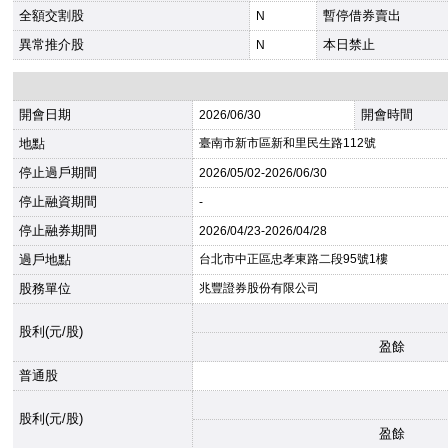
全額交割股
暫停借券賣出
N
異常推介股
本日禁止
N
開會日期
開會時間
2026
/06/30
地點
臺南市新市區新和里民生路112號
停止過戶期間
2026
/05/02-
2026
/06/30
停止融資期間
-
停止融券期間
2026
/04/23-
2026
/04/28
過戶地點
台北市中正區忠孝東路二段95號1樓
股務單位
兆豐證券股份有限公司
股利(元/股)
盈餘
普通股
股利(元/股)
盈餘