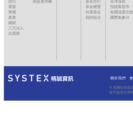
排行
個股選擇權
基金排行
全球漲跌
選股
基金總覽
指標看股市
興櫃
自選基金
各國強度比
產業
我的組合
國際氣象台
總經
三大法人
自選股
關於我們
｜
｜
© 本網站所
並不提供任何