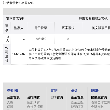
註:依持股數排名前12名
獨立董(監)事
股東常會相關及其他
董
監察人
電子投票
逐案票決
英文議事手
事
3
人
※(強制)
※
人
公
誠美材公司114年9月28日重大訊息公告(獨立董事對審計委員
司
券上市公司重大訊息之查證暨 公開處理程序)第15條第1項第3款
114/12/02
違
司嗣後應確實依規定辦理.
規
證期權
ETF
基金
國際
台股首頁
台指期貨
ETF首頁
基金首頁
國際股首頁
大盤
個股期貨
基金速配
看懂全球景
個股
台指選擇權
智慧篩選
全球指數