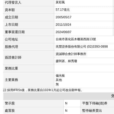
代理發言人
黃彩鳳
資本額
57.17億元
成立日期
2005
/05/17
上市日期
2011
/10/24
董事當選日期
2024
/06/07
公司地址
台南市善化區木柵港西路13號
股務代理
兆豐證券股份有限公司 (02)3393-0898
資誠聯合會計師事務所
簽證會計師
廖阿甚、林秀珊
業務比重
偏光板
主要業務
其他
無
註:採用IFRSs後，業務比重自102年1月起公司改自願申報。
警示股
平盤下得融(借)券
N
處置股
暫停融券賣出
N