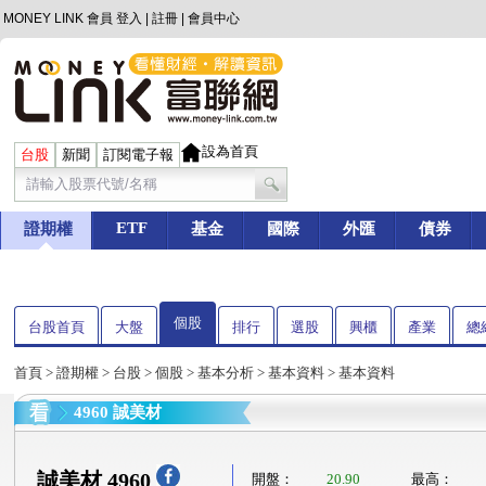
MONEY LINK 會員
登入
|
註冊
|
會員中心
設為首頁
台股
新聞
訂閱電子報
ETF
證期權
基金
國際
外匯
債券
個股
台股首頁
大盤
排行
選股
興櫃
產業
總
首頁
>
證期權
>
台股
>
個股
>
基本分析
>
基本資料
> 基本資料
4960 誠美材
誠美材 4960
開盤：
20.90
最高：