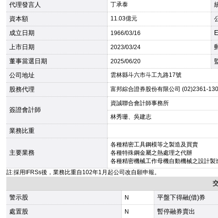
代理發言人
丁承泰
資本額
11.03億元
成立日期
E
1966
/03/16
上市日期
2023
/03/24
董事當選日期
2025
/06/20
公司地址
雲林縣斗六市斗工九路17號
股務代理
富邦綜合證券股份有限公司 (02)2361-130
資誠聯合會計師事務所
簽證會計師
林秀珊、吳建志
業務比重
各種精密工具鋼模等之製造及買賣
主要業務
各種特殊鋼金屬之熱處理之代辦
各種精密機械工作母機自動機械之設計製
註:採用IFRSs後，業務比重自102年1月起公司改自願申報。
警示股
平盤下得融(借)券
N
處置股
暫停融券賣出
N