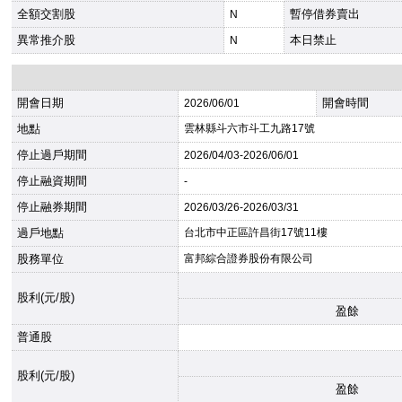
全額交割股
暫停借券賣出
N
異常推介股
本日禁止
N
開會日期
開會時間
2026
/06/01
地點
雲林縣斗六市斗工九路17號
停止過戶期間
2026
/04/03-
2026
/06/01
停止融資期間
-
停止融券期間
2026
/03/26-
2026
/03/31
過戶地點
台北市中正區許昌街17號11樓
股務單位
富邦綜合證券股份有限公司
股利(元/股)
盈餘
普通股
股利(元/股)
盈餘