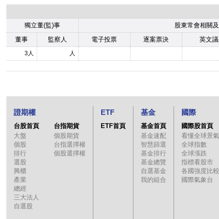
獨立董(監)事
股東常會相關及
董事
監察人
電子投票
逐案票決
英文議
3人
人
證期權
ETF
基金
國際
台股首頁
台指期貨
ETF首頁
基金首頁
國際股首頁
大盤
個股期貨
基金速配
看懂全球景
個股
台指選擇權
智慧篩選
全球指數
排行
個股選擇權
基金排行
全球漲跌
選股
基金總覽
指標看股市
興櫃
自選基金
各國強度比
產業
我的組合
國際氣象台
總經
三大法人
自選股