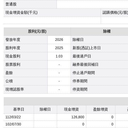
普通股
現金增資金額(千元)
認購價格(元/股
股利(元/股)
除權
發放年度
除權日
2026
股利年度
新股(憑証)上市日
2025
現金股利
最後過戶日
1.03
股票股利
融券最後回補日
-
盈餘
停止過戶期間
-
公積
停券期間
-
現增認股率
停資期間
-
基準日
除權日
現金增資
盈餘增資
112/03/22
126,800
0
102/07/30
0
0