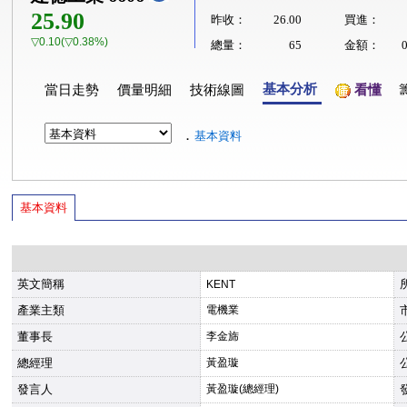
25.90
昨收：
26.00
買進：
▽0.10(▽0.38%)
總量：
65
金額：
基本分析
當日走勢
價量明細
技術線圖
看懂
．
基本資料
基本資料
英文簡稱
KENT
產業主類
電機業
董事長
李金旆
總經理
黃盈璇
發言人
黃盈璇(總經理)