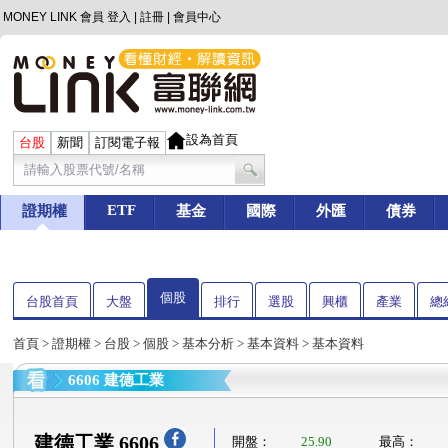
MONEY LINK 會員
登入
|
註冊
|
會員中心
設為首頁
台股
新聞
訂閱電子報
ETF
證期權
基金
國際
外匯
債券
個股
台股首頁
大盤
排行
選股
興櫃
產業
總
首頁
>
證期權
>
台股
>
個股
>
基本分析
>
基本資料
> 基本資料
6606 建德工業
建德工業 6606
開盤：
25.90
最高：