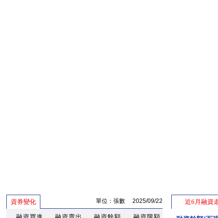
單位：張數 2025/09/22
資券變化
近6月融資
融資買進
融資賣出
融資餘額
融資限額