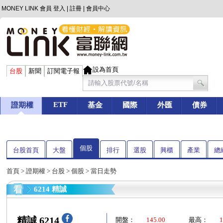
MONEY LINK 會員
登入
|
註冊
|
會員中心
設為首頁
台股
新聞
訂閱電子報
ETF
證期權
基金
國際
外匯
債券
個股
台股首頁
大盤
排行
選股
興櫃
產業
總
首頁
>
證期權
>
台股
>
個股
> 當日走勢
6214 精誠
精誠 6214
開盤：
145.00
最高：
1