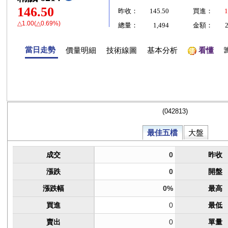
146.50
昨收：
145.50
買進：
1
△1.00(△0.69%)
總量：
1,494
金額：
當日走勢
價量明細
技術線圖
基本分析
看懂