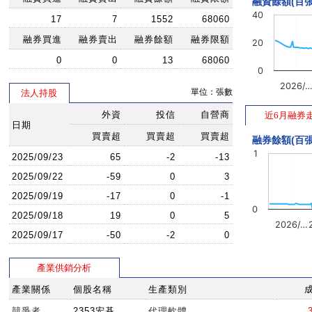
融資餘額(百張
40
17
7
1552
68060
融券買進
融券賣出
融券餘額
融券限額
20
0
0
13
68060
0
2026/
單位：張數
法人持股
外資
投信
自營商
近6月融券
日期
買賣超
買賣超
買賣超
融券餘額(百張
1
2025/09/23
65
-2
-13
2025/09/22
-59
0
3
2025/09/19
-17
0
-1
0
2025/09/18
19
0
5
2026/…
2025/09/17
-50
-2
0
產業供銷分析
產業關係
個股名稱
生產類別
競爭者
2353宏碁
代理軟體