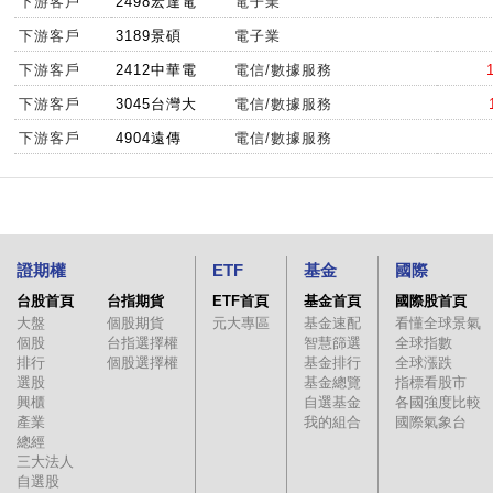
下游客戶
2498宏達電
電子業
下游客戶
3189景碩
電子業
下游客戶
2412中華電
電信/數據服務
下游客戶
3045台灣大
電信/數據服務
下游客戶
4904遠傳
電信/數據服務
證期權
ETF
基金
國際
台股首頁
台指期貨
ETF首頁
基金首頁
國際股首頁
大盤
個股期貨
元大專區
基金速配
看懂全球景氣
個股
台指選擇權
智慧篩選
全球指數
排行
個股選擇權
基金排行
全球漲跌
選股
基金總覽
指標看股市
興櫃
自選基金
各國強度比較
產業
我的組合
國際氣象台
總經
三大法人
自選股