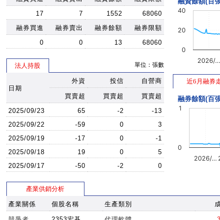
融資餘額(百張
40
17
7
1552
68060
融券買進
融券賣出
融券餘額
融券限額
20
0
0
13
68060
0
2026/
單位：張數
法人持股
外資
投信
自營商
近6月融券
日期
買賣超
買賣超
買賣超
融券餘額(百張
1
2025/09/23
65
-2
-13
2025/09/22
-59
0
3
2025/09/19
-17
0
-1
0
2025/09/18
19
0
5
2026/…
2025/09/17
-50
-2
0
產業供銷分析
產業關係
個股名稱
生產類別
競爭者
2353宏碁
代理軟體