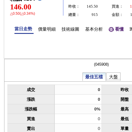
146.00
昨收：
145.50
買進：
1
△0.50(△0.34%)
總量：
915
金額：
當日走勢
價量明細
技術線圖
基本分析
看懂