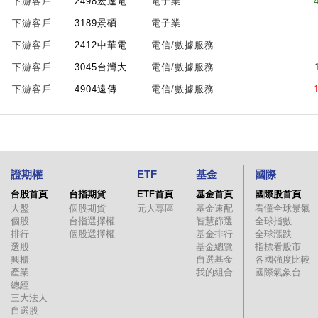
下游客戶
2498宏達電
電子業
下游客戶
3189景碩
電子業
下游客戶
2412中華電
電信/數據服務
下游客戶
3045台灣大
電信/數據服務
下游客戶
4904遠傳
電信/數據服務
證期權
ETF
基金
國際
台股首頁
台指期貨
ETF首頁
基金首頁
國際股首頁
大盤
個股期貨
元大專區
基金速配
看懂全球景氣
個股
台指選擇權
智慧篩選
全球指數
排行
個股選擇權
基金排行
全球漲跌
選股
基金總覽
指標看股市
興櫃
自選基金
各國強度比較
產業
我的組合
國際氣象台
總經
三大法人
自選股