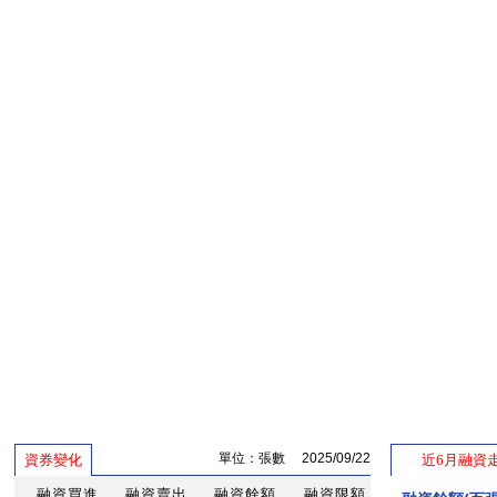
單位：張數 2025/09/22
資券變化
近6月融資
融資買進
融資賣出
融資餘額
融資限額