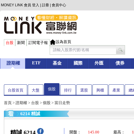
MONEY LINK 會員
登入
|
註冊
|
會員中心
設為首頁
台股
新聞
訂閱電子報
ETF
證期權
基金
國際
外匯
債券
個股
台股首頁
大盤
排行
選股
興櫃
產業
總
首頁
>
證期權
>
台股
>
個股
> 當日走勢
6214 精誠
精誠 6214
開盤：
145.00
最高：
1