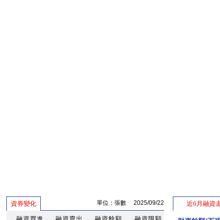
單位：張數 2025/09/22
資券變化
近6月融資
融資買進
融資賣出
融資餘額
融資限額