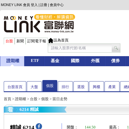
MONEY LINK 會員
登入
|
註冊
|
會員中心
設為首頁
台股
新聞
訂閱電子報
ETF
證期權
基金
國際
外匯
債券
個股
台股首頁
大盤
排行
選股
興櫃
產業
總
首頁
>
證期權
>
台股
>
個股
> 當日走勢
6214 精誠
精誠 6214
開盤：
144.50
最高：
1