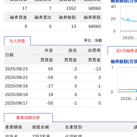
融資餘額(百張
40
17
7
1552
68060
融券買進
融券賣出
融券餘額
融券限額
20
0
0
13
68060
0
2026/…
單位：張數
法人持股
外資
投信
自營商
近6月融券
日期
買賣超
買賣超
買賣超
融券餘額(百張
1
2025/09/23
65
-2
-13
2025/09/22
-59
0
3
2025/09/19
-17
0
-1
0
2025/09/18
19
0
5
2026/…
2025/09/17
-50
-2
0
產業供銷分析
產業關係
個股名稱
生產類別
競爭者
2353宏碁
代理軟體