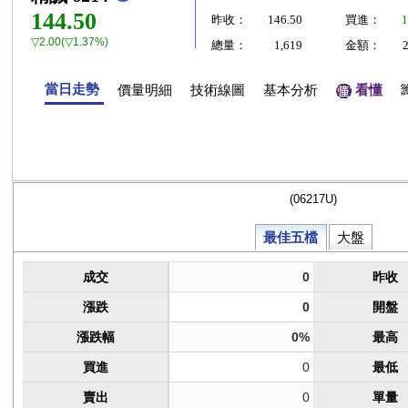
144.50
昨收：
146.50
買進：
1
▽2.00(▽1.37%)
總量：
1,619
金額：
當日走勢
價量明細
技術線圖
基本分析
看懂