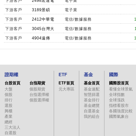
下游客戶
2498宏達電
電子業
下游客戶
3189景碩
電子業
下游客戶
2412中華電
電信/數據服務
下游客戶
3045台灣大
電信/數據服務
下游客戶
4904遠傳
電信/數據服務
證期權
ETF
基金
國際
台股首頁
台指期貨
ETF首頁
基金首頁
國際股首頁
大盤
個股期貨
元大專區
基金速配
看懂全球景氣
個股
台指選擇權
智慧篩選
全球指數
排行
個股選擇權
基金排行
全球漲跌
選股
基金總覽
指標看股市
興櫃
自選基金
各國強度比較
產業
我的組合
國際氣象台
總經
三大法人
自選股