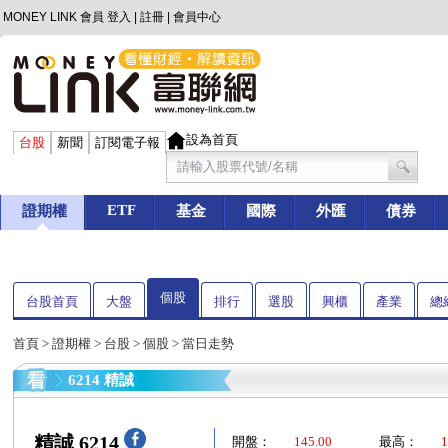
MONEY LINK 會員
登入
|
註冊
|
會員中心
設為首頁
台股
新聞
訂閱電子報
ETF
證期權
基金
國際
外匯
債券
個股
台股首頁
大盤
排行
選股
興櫃
產業
總
首頁
>
證期權
>
台股
>
個股
> 當日走勢
6214 精誠
精誠 6214
開盤：
145.00
最高：
1