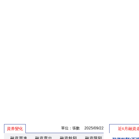
單位：張數 2025/09/22
資券變化
近6月融資
融資買進
融資賣出
融資餘額
融資限額