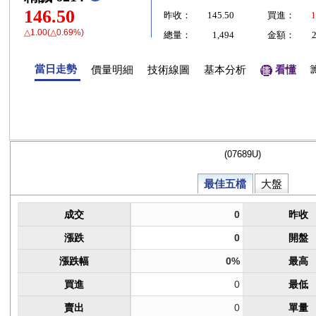
146.50
昨收：
145.50
買進：
1
△1.00(△0.69%)
總量：
1,494
金額：
當日走勢
價量明細
技術線圖
基本分析
看懂