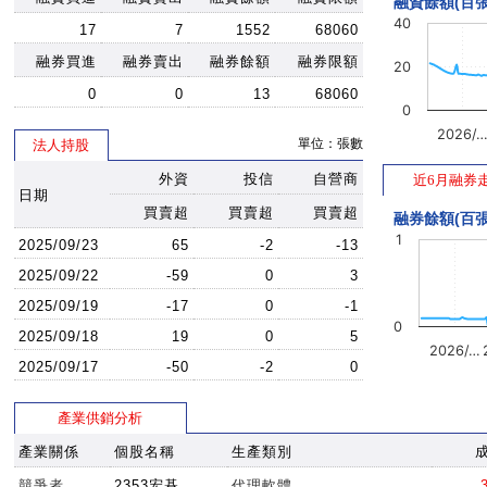
融資餘額(百張
40
17
7
1552
68060
融券買進
融券賣出
融券餘額
融券限額
20
0
0
13
68060
0
2026/
單位：張數
法人持股
外資
投信
自營商
近6月融券
日期
買賣超
買賣超
買賣超
融券餘額(百張
1
2025/09/23
65
-2
-13
2025/09/22
-59
0
3
2025/09/19
-17
0
-1
0
2025/09/18
19
0
5
2026/…
2025/09/17
-50
-2
0
產業供銷分析
產業關係
個股名稱
生產類別
競爭者
2353宏碁
代理軟體