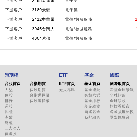
下游客戶
2498宏達電
電子業
下游客戶
3189景碩
電子業
下游客戶
2412中華電
電信/數據服務
下游客戶
3045台灣大
電信/數據服務
下游客戶
4904遠傳
電信/數據服務
證期權
ETF
基金
國際
台股首頁
台指期貨
ETF首頁
基金首頁
國際股首頁
大盤
個股期貨
元大專區
基金速配
看懂全球景氣
個股
台指選擇權
智慧篩選
全球指數
排行
個股選擇權
基金排行
全球漲跌
選股
基金總覽
指標看股市
興櫃
自選基金
各國強度比較
產業
我的組合
國際氣象台
總經
三大法人
自選股