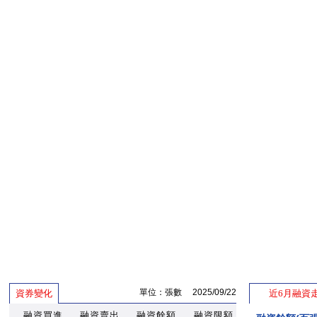
單位：張數 2025/09/22
資券變化
近6月融資
融資買進
融資賣出
融資餘額
融資限額