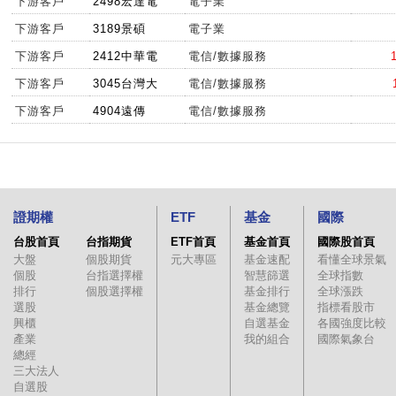
下游客戶
2498宏達電
電子業
下游客戶
3189景碩
電子業
下游客戶
2412中華電
電信/數據服務
下游客戶
3045台灣大
電信/數據服務
下游客戶
4904遠傳
電信/數據服務
證期權
ETF
基金
國際
台股首頁
台指期貨
ETF首頁
基金首頁
國際股首頁
大盤
個股期貨
元大專區
基金速配
看懂全球景氣
個股
台指選擇權
智慧篩選
全球指數
排行
個股選擇權
基金排行
全球漲跌
選股
基金總覽
指標看股市
興櫃
自選基金
各國強度比較
產業
我的組合
國際氣象台
總經
三大法人
自選股