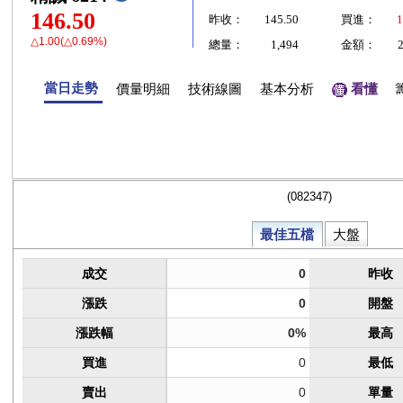
146.50
昨收：
145.50
買進：
1
△1.00(△0.69%)
總量：
1,494
金額：
當日走勢
價量明細
技術線圖
基本分析
看懂