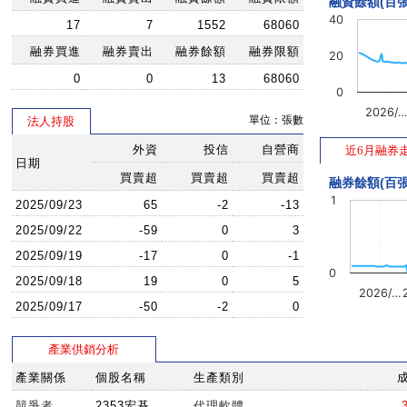
融資餘額(百張
40
17
7
1552
68060
融券買進
融券賣出
融券餘額
融券限額
20
0
0
13
68060
0
2026/
單位：張數
法人持股
外資
投信
自營商
近6月融券
日期
買賣超
買賣超
買賣超
融券餘額(百張
1
2025/09/23
65
-2
-13
2025/09/22
-59
0
3
2025/09/19
-17
0
-1
0
2025/09/18
19
0
5
2026/…
2025/09/17
-50
-2
0
產業供銷分析
產業關係
個股名稱
生產類別
競爭者
2353宏碁
代理軟體