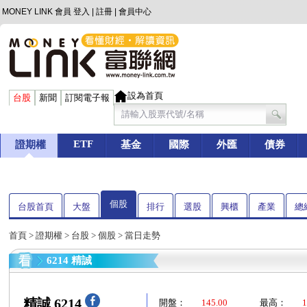
MONEY LINK 會員
登入
|
註冊
|
會員中心
設為首頁
台股
新聞
訂閱電子報
ETF
證期權
基金
國際
外匯
債券
個股
台股首頁
大盤
排行
選股
興櫃
產業
總
首頁
>
證期權
>
台股
>
個股
> 當日走勢
6214 精誠
精誠 6214
開盤：
145.00
最高：
1