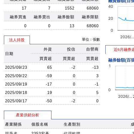
融資餘額(百張
40
17
7
1552
68060
融券買進
融券賣出
融券餘額
融券限額
20
0
0
13
68060
0
2026/
單位：張數
法人持股
外資
投信
自營商
近6月融券
日期
買賣超
買賣超
買賣超
融券餘額(百張
1
2025/09/23
65
-2
-13
2025/09/22
-59
0
3
2025/09/19
-17
0
-1
0
2025/09/18
19
0
5
2026/…
2025/09/17
-50
-2
0
產業供銷分析
產業關係
個股名稱
生產類別
競爭者
2353宏碁
代理軟體