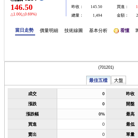
146.50
昨收：
145.50
買進：
1
△1.00(△0.69%)
總量：
1,494
金額：
當日走勢
價量明細
技術線圖
基本分析
看懂