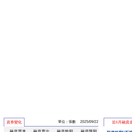
單位：張數 2025/09/22
資券變化
近6月融資
融資買進
融資賣出
融資餘額
融資限額