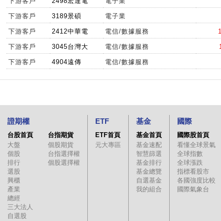
下游客戶
2498宏達電
電子業
下游客戶
3189景碩
電子業
下游客戶
2412中華電
電信/數據服務
下游客戶
3045台灣大
電信/數據服務
下游客戶
4904遠傳
電信/數據服務
證期權
ETF
基金
國際
台股首頁
台指期貨
ETF首頁
基金首頁
國際股首頁
大盤
個股期貨
元大專區
基金速配
看懂全球景氣
個股
台指選擇權
智慧篩選
全球指數
排行
個股選擇權
基金排行
全球漲跌
選股
基金總覽
指標看股市
興櫃
自選基金
各國強度比較
產業
我的組合
國際氣象台
總經
三大法人
自選股