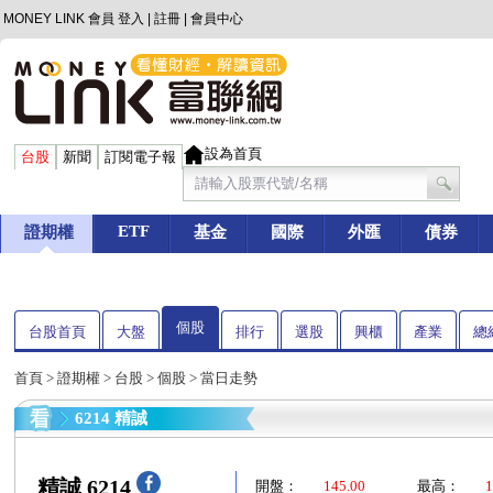
MONEY LINK 會員
登入
|
註冊
|
會員中心
設為首頁
台股
新聞
訂閱電子報
ETF
證期權
基金
國際
外匯
債券
個股
台股首頁
大盤
排行
選股
興櫃
產業
總
首頁
>
證期權
>
台股
>
個股
> 當日走勢
6214 精誠
精誠 6214
開盤：
145.00
最高：
1