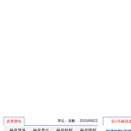
單位：張數 2025/09/22
資券變化
近6月融資
融資買進
融資賣出
融資餘額
融資限額