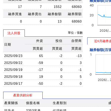
融資餘額(百張
40
17
7
1552
68060
融券買進
融券賣出
融券餘額
融券限額
20
0
0
13
68060
0
2026/
單位：張數
法人持股
外資
投信
自營商
近6月融券
日期
買賣超
買賣超
買賣超
融券餘額(百張
1
2025/09/23
65
-2
-13
2025/09/22
-59
0
3
2025/09/19
-17
0
-1
0
2025/09/18
19
0
5
2026/…
2025/09/17
-50
-2
0
產業供銷分析
產業關係
個股名稱
生產類別
競爭者
2353宏碁
代理軟體