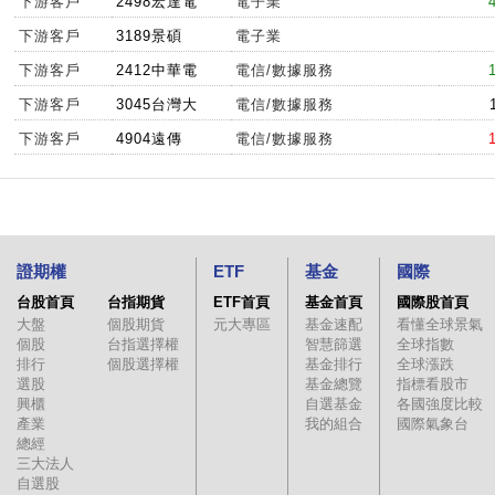
下游客戶
2498宏達電
電子業
下游客戶
3189景碩
電子業
下游客戶
2412中華電
電信/數據服務
下游客戶
3045台灣大
電信/數據服務
下游客戶
4904遠傳
電信/數據服務
證期權
ETF
基金
國際
台股首頁
台指期貨
ETF首頁
基金首頁
國際股首頁
大盤
個股期貨
元大專區
基金速配
看懂全球景氣
個股
台指選擇權
智慧篩選
全球指數
排行
個股選擇權
基金排行
全球漲跌
選股
基金總覽
指標看股市
興櫃
自選基金
各國強度比較
產業
我的組合
國際氣象台
總經
三大法人
自選股