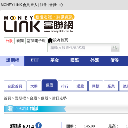
MONEY LINK 會員
登入
|
註冊
|
會員中心
設為首頁
台股
新聞
訂閱電子報
ETF
證期權
基金
國際
外匯
債券
個股
台股首頁
大盤
排行
選股
興櫃
產業
總
首頁
>
證期權
>
台股
>
個股
> 當日走勢
6214 精誠
精誠 6214
開盤：
145.00
最高：
1