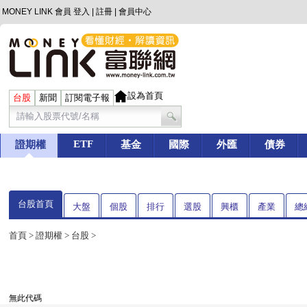
MONEY LINK 會員
登入
|
註冊
|
會員中心
設為首頁
台股
新聞
訂閱電子報
ETF
證期權
基金
國際
外匯
債券
台股首頁
大盤
個股
排行
選股
興櫃
產業
總
首頁
>
證期權
>
台股
>
無此代碼