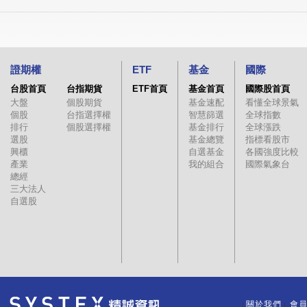
證期權
ETF
基金
國際
台股首頁
台指期貨
ETF首頁
基金首頁
國際股首頁
大盤
個股期貨
基金速配
看懂全球景氣
個股
台指選擇權
智慧篩選
全球指數
排行
個股選擇權
基金排行
全球漲跌
選股
基金總覽
指標看股市
興櫃
自選基金
各國強度比較
產業
我的組合
國際氣象台
總經
三大法人
自選股
關於我們
會
｜
｜