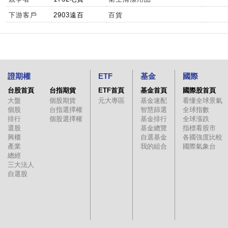
下游客戶
2903遠百
百貨
證期權
ETF
基金
國際
台股首頁
台指期貨
ETF首頁
基金首頁
國際股首頁
大盤
個股期貨
元大專區
基金速配
看懂全球景氣
個股
台指選擇權
智慧篩選
全球指數
排行
個股選擇權
基金排行
全球漲跌
選股
基金總覽
指標看股市
興櫃
自選基金
各國強度比較
產業
我的組合
國際氣象台
總經
三大法人
自選股