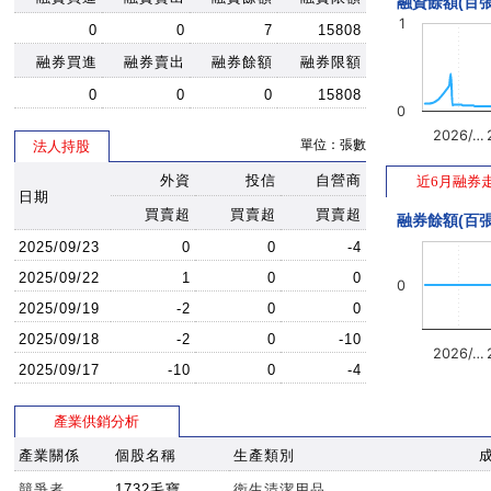
融資餘額(百張
1
0
0
7
15808
融券買進
融券賣出
融券餘額
融券限額
0
0
0
15808
0
2026/…
單位：張數
法人持股
外資
投信
自營商
近6月融券
日期
買賣超
買賣超
買賣超
融券餘額(百張
2025/09/23
0
0
-4
2025/09/22
1
0
0
0
2025/09/19
-2
0
0
2025/09/18
-2
0
-10
2026/…
2025/09/17
-10
0
-4
產業供銷分析
產業關係
個股名稱
生產類別
競爭者
1732毛寶
衛生清潔用品