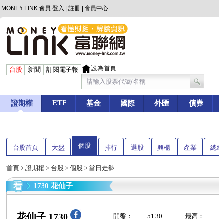
MONEY LINK 會員
登入
|
註冊
|
會員中心
設為首頁
台股
新聞
訂閱電子報
ETF
證期權
基金
國際
外匯
債券
個股
台股首頁
大盤
排行
選股
興櫃
產業
總
首頁
>
證期權
>
台股
>
個股
> 當日走勢
1730 花仙子
花仙子 1730
開盤：
51.30
最高：