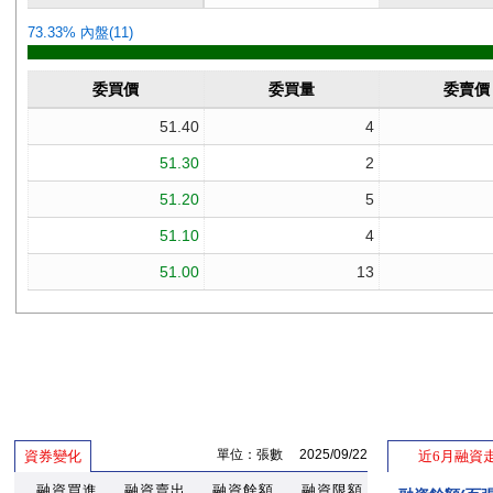
單位：張數 2025/09/22
資券變化
近6月融資
融資買進
融資賣出
融資餘額
融資限額