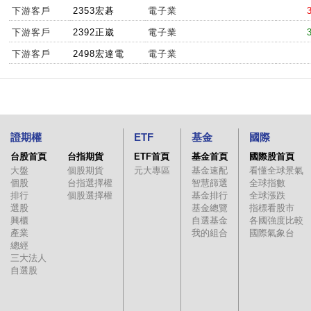
下游客戶
2353宏碁
電子業
下游客戶
2392正崴
電子業
下游客戶
2498宏達電
電子業
證期權
ETF
基金
國際
台股首頁
台指期貨
ETF首頁
基金首頁
國際股首頁
大盤
個股期貨
元大專區
基金速配
看懂全球景氣
個股
台指選擇權
智慧篩選
全球指數
排行
個股選擇權
基金排行
全球漲跌
選股
基金總覽
指標看股市
興櫃
自選基金
各國強度比較
產業
我的組合
國際氣象台
總經
三大法人
自選股