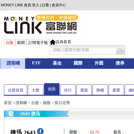
MONEY LINK 會員
登入
|
註冊
|
會員中心
設為首頁
台股
新聞
訂閱電子報
ETF
證期權
基金
國際
外匯
債券
個股
台股首頁
大盤
排行
選股
興櫃
產業
總
首頁
>
證期權
>
台股
>
個股
> 當日走勢
2643 捷迅
捷迅 2643
開盤：
63.70
最高：