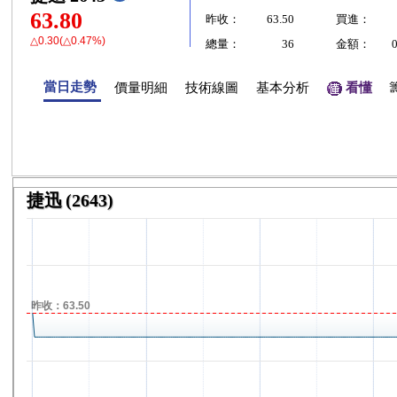
63.80
昨收：
63.50
買進：
△0.30(△0.47%)
總量：
36
金額：
當日走勢
價量明細
技術線圖
基本分析
看懂