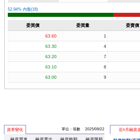
單位：張數 2025/09/22
資券變化
近6月融資
融資買進
融資賣出
融資餘額
融資限額