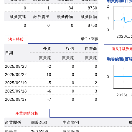
融資餘額(百張
2
0
1
84
8750
融券買進
融券賣出
融券餘額
融券限額
1
0
0
0
8750
0
2026/…
單位：張數
法人持股
外資
投信
自營商
近6月融券
日期
買賣超
買賣超
買賣超
融券餘額(百張
2025/09/23
-2
0
0
2025/09/22
-10
0
0
0
2025/09/19
-5
0
2
2025/09/18
-6
0
3
2026/…
2025/09/17
-7
0
0
產業供銷分析
產業關係
個股名稱
生產類別
競爭者
2607榮運
物流服務