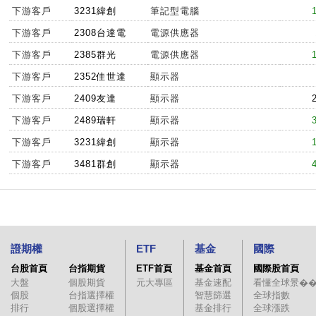
下游客戶
3231緯創
筆記型電腦
下游客戶
2308台達電
電源供應器
下游客戶
2385群光
電源供應器
下游客戶
2352佳世達
顯示器
下游客戶
2409友達
顯示器
下游客戶
2489瑞軒
顯示器
下游客戶
3231緯創
顯示器
下游客戶
3481群創
顯示器
證期權
ETF
基金
國際
台股首頁
台指期貨
ETF首頁
基金首頁
國際股首頁
大盤
個股期貨
元大專區
基金速配
看懂全球景�
個股
台指選擇權
智慧篩選
全球指數
排行
個股選擇權
基金排行
全球漲跌