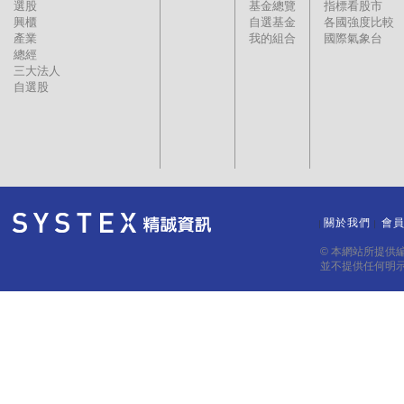
選股
基金總覽
指標看股市
興櫃
自選基金
各國強度比較
產業
我的組合
國際氣象台
總經
三大法人
自選股
關於我們
會
｜
｜
© 本網站所提供
並不提供任何明