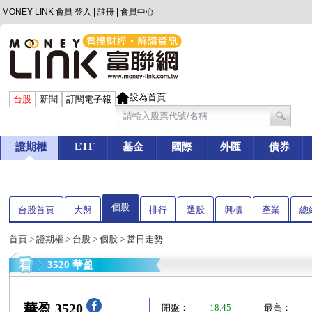
MONEY LINK 會員
登入
|
註冊
|
會員中心
設為首頁
台股
新聞
訂閱電子報
ETF
證期權
基金
國際
外匯
債券
個股
台股首頁
大盤
排行
選股
興櫃
產業
總
首頁
>
證期權
>
台股
>
個股
> 當日走勢
3520 華盈
華盈 3520
開盤：
18.45
最高：