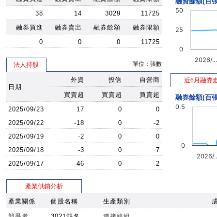
融資餘額(百張
50
38
14
3029
11725
融券買進
融券賣出
融券餘額
融券限額
25
0
0
0
11725
0
2026/
單位：張數
法人持股
外資
投信
自營商
近6月融券
日期
買賣超
買賣超
買賣超
融券餘額(百張
0.5
2025/09/23
17
0
0
2025/09/22
-18
0
-2
2025/09/19
-2
0
0
0
2025/09/18
-3
0
7
2026/
2025/09/17
-46
0
2
產業供銷分析
產業關係
個股名稱
生產類別
競爭者
3021鴻名
連接線組