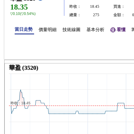
18.35
昨收：
18.45
買進：
▽0.10(▽0.54%)
總量：
275
金額：
當日走勢
價量明細
技術線圖
基本分析
看懂