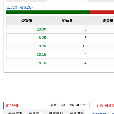
單位：張數 2025/09/22
資券變化
近6月融資
融資買進
融資賣出
融資餘額
融資限額