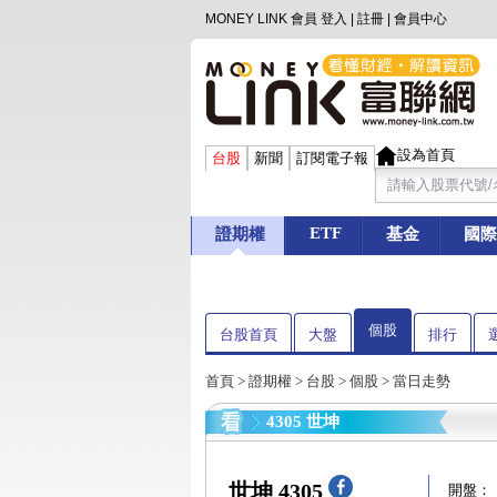
MONEY LINK 會員
登入
|
註冊
|
會員中心
設為首頁
台股
新聞
訂閱電子報
ETF
證期權
基金
國際
個股
台股首頁
大盤
排行
首頁
>
證期權
>
台股
>
個股
> 當日走勢
4305 世坤
世坤 4305
開盤：