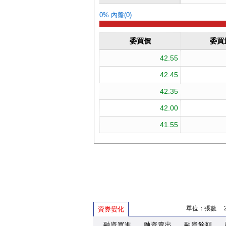
單位：張數 202
資券變化
融資買進
融資賣出
融資餘額