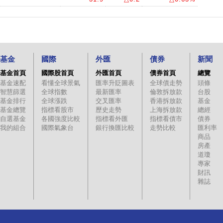
基金
國際
外匯
債券
新聞
基金首頁
國際股首頁
外匯首頁
債券首頁
總覽
基金速配
看懂全球景氣
匯率升貶圖表
全球債走勢
頭條
智慧篩選
全球指數
最新匯率
倫敦拆放款
台股
基金排行
全球漲跌
交叉匯率
香港拆放款
基金
基金總覽
指標看股市
歷史走勢
上海拆放款
總經
自選基金
各國強度比較
指標看外匯
指標看債市
債券
我的組合
國際氣象台
銀行換匯比較
走勢比較
匯利率
商品
房產
道瓊
專家
財訊
雜誌