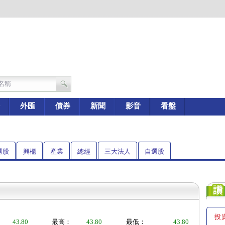
外匯
債券
新聞
影音
看盤
選股
興櫃
產業
總經
三大法人
自選股
投
43.80
最高：
43.80
最低：
43.80