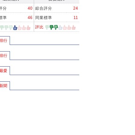
評分
40
綜合評分
24
標準
46
同業標準
11
評比
排行
排行
最愛
新聞