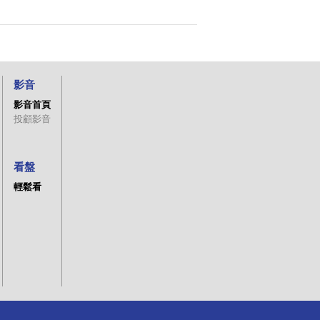
影音
影音首頁
投顧影音
看盤
輕鬆看