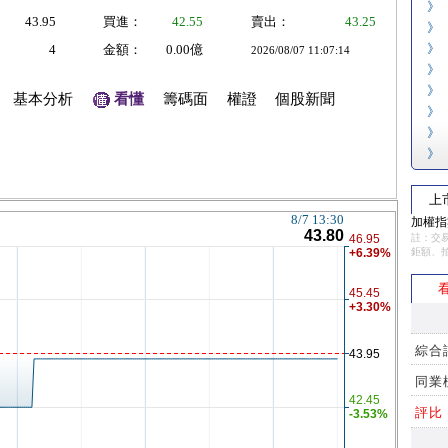
》
43.95
買進：
42.55
賣出：
43.25
》
》
4
金額：
0.00億
2026/08/07 11:07:14
》
》
基本分析
看懂
籌碼面
權證
個股新聞
》
》
》
上
加權指數
註：交易
鉅額、
看
綜合
同業
評比