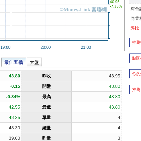
綜合
同業
評比
推薦
點閱
你的
推薦