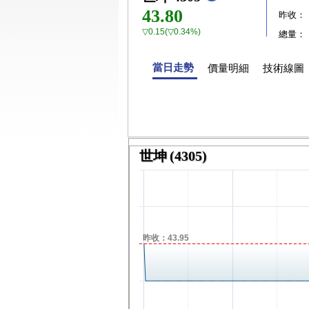
43.80
昨收：
▽0.15(▽0.34%)
總量：
當日走勢
價量明細
技術線圖