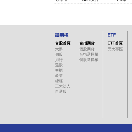
證期權
ETF
台股首頁
台指期貨
ETF首頁
大盤
個股期貨
元大專區
個股
台指選擇權
排行
個股選擇權
選股
興櫃
產業
總經
三大法人
自選股