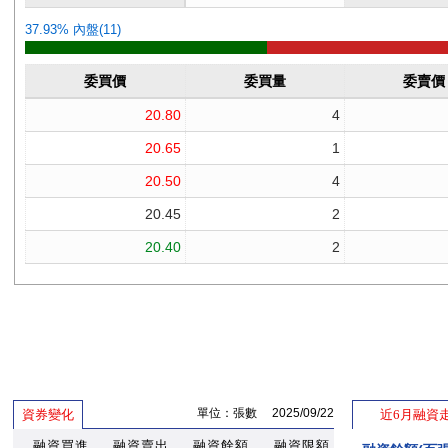
單位：張數 2025/09/22
資券變化
近6月融資
融資買進
融資賣出
融資餘額
融資限額