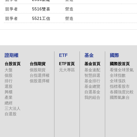
競爭者
5516雙喜
營造
競爭者
5521工信
營造
證期權
ETF
基金
國際
台股首頁
台指期貨
ETF首頁
基金首頁
國際股首頁
大盤
個股期貨
元大專區
基金速配
看懂全球景氣
個股
台指選擇權
智慧篩選
全球指數
排行
個股選擇權
基金排行
全球漲跌
選股
基金總覽
指標看股市
興櫃
自選基金
各國強度比較
產業
我的組合
國際氣象台
總經
三大法人
自選股