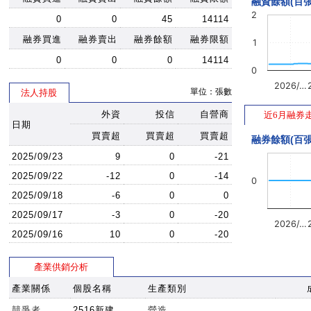
融資餘額(百張
2
0
0
45
14114
融券買進
融券賣出
融券餘額
融券限額
1
0
0
0
14114
0
2026/…
單位：張數
法人持股
外資
投信
自營商
近6月融券
日期
買賣超
買賣超
買賣超
融券餘額(百張
2025/09/23
9
0
-21
2025/09/22
-12
0
-14
0
2025/09/18
-6
0
0
2025/09/17
-3
0
-20
2026/…
2025/09/16
10
0
-20
產業供銷分析
產業關係
個股名稱
生產類別
競爭者
2516新建
營造