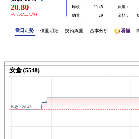
20.80
昨收：
20.45
買進：
△0.35(△1.71%)
總量：
29
金額：
當日走勢
價量明細
技術線圖
基本分析
看懂