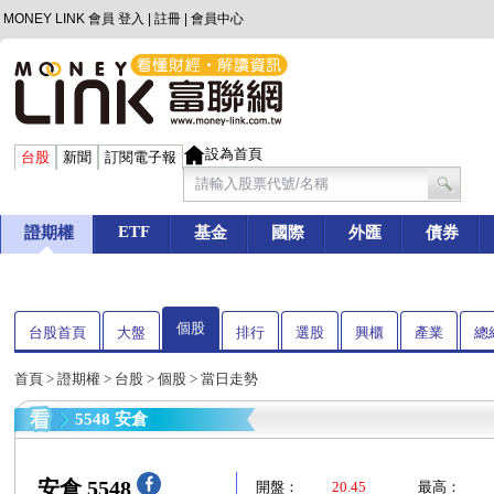
MONEY LINK 會員
登入
|
註冊
|
會員中心
設為首頁
台股
新聞
訂閱電子報
ETF
證期權
基金
國際
外匯
債券
個股
台股首頁
大盤
排行
選股
興櫃
產業
總
首頁
>
證期權
>
台股
>
個股
> 當日走勢
5548 安倉
安倉 5548
開盤：
20.45
最高：