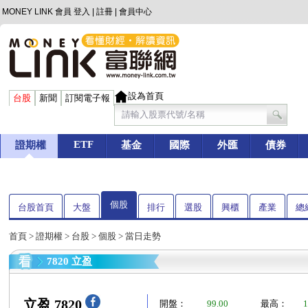
MONEY LINK 會員
登入
|
註冊
|
會員中心
設為首頁
台股
新聞
訂閱電子報
ETF
證期權
基金
國際
外匯
債券
個股
台股首頁
大盤
排行
選股
興櫃
產業
總
首頁
>
證期權
>
台股
>
個股
> 當日走勢
7820 立盈
立盈 7820
開盤：
99.00
最高：
1