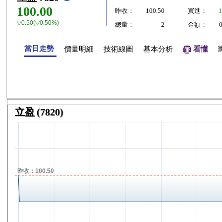
100.00
昨收：
100.50
買進：
1
▽0.50(▽0.50%)
總量：
2
金額：
當日走勢
價量明細
技術線圖
基本分析
看懂