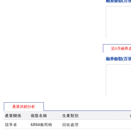
融資餘額(百張
近6月融券
融券餘額(百張
產業供銷分析
產業關係
個股名稱
生產類別
競爭者
6894衛司特
回收處理