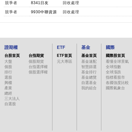
競爭者
8341日友
回收處理
競爭者
9930中聯資源
回收處理
證期權
ETF
基金
國際
台股首頁
台指期貨
ETF首頁
基金首頁
國際股首頁
大盤
個股期貨
元大專區
基金速配
看懂全球景氣
個股
台指選擇權
智慧篩選
全球指數
排行
個股選擇權
基金排行
全球漲跌
選股
基金總覽
指標看股市
興櫃
自選基金
各國強度比較
產業
我的組合
國際氣象台
總經
三大法人
自選股