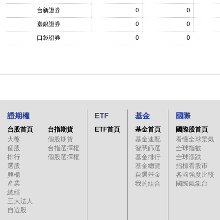
台新證券
0
0
臺銀證券
0
0
口袋證券
0
0
證期權
ETF
基金
國際
台股首頁
台指期貨
ETF首頁
基金首頁
國際股首頁
大盤
個股期貨
基金速配
看懂全球景氣
個股
台指選擇權
智慧篩選
全球指數
排行
個股選擇權
基金排行
全球漲跌
選股
基金總覽
指標看股市
興櫃
自選基金
各國強度比較
產業
我的組合
國際氣象台
總經
三大法人
自選股