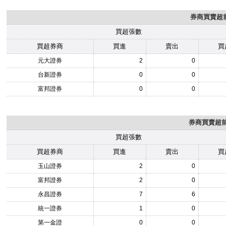
券商買賣超前
買超張數
買超券商
買進
賣出
買
元大證券
2
0
台新證券
0
0
富邦證券
0
0
券商買賣超前1
買超張數
買超券商
買進
賣出
買
玉山證券
2
0
富邦證券
2
0
永昌證券
7
6
統一證券
1
0
第一金證
0
0