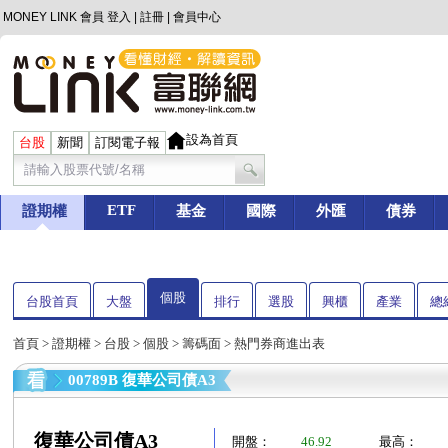
MONEY LINK 會員
登入
|
註冊
|
會員中心
設為首頁
台股
新聞
訂閱電子報
ETF
證期權
基金
國際
外匯
債券
個股
台股首頁
大盤
排行
選股
興櫃
產業
總
首頁
>
證期權
>
台股
>
個股
>
籌碼面
> 熱門券商進出表
00789B 復華公司債A3
復華公司債A3
開盤：
46.92
最高：