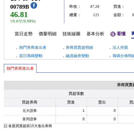
00789B
昨收：
47.28
買進：
46.81
總量：
121
金額：
▽0.47(▽0.99%)
當日走勢
價量明細
技術線圖
基本分析
看懂
．
．
．
熱門券商進出表
券商買賣超明細
法人持股
．
．
．
當日籌碼變動
融資融券變動
籌碼分佈明
熱門券商進出表
券商買賣
買超張數
買超券商
買進
賣出
買
元大證券
1
0
富邦證券
0
0
註:各股買賣超前15大進出券商