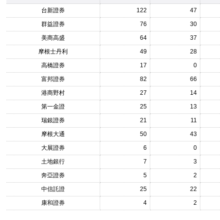
台新證券
122
47
群益證券
76
30
美商高盛
64
37
摩根士丹利
49
28
高橋證券
17
0
富邦證券
82
66
港商野村
27
14
第一金證
25
13
瑞銀證券
21
11
摩根大通
50
43
大展證券
6
0
土地銀行
7
3
奔亞證券
5
2
中信託證
25
22
康和證券
4
2