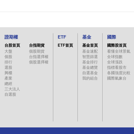
證期權
ETF
基金
國際
台股首頁
台指期貨
ETF首頁
基金首頁
國際股首頁
大盤
個股期貨
基金速配
看懂全球景氣
個股
台指選擇權
智慧篩選
全球指數
排行
個股選擇權
基金排行
全球漲跌
選股
基金總覽
指標看股市
興櫃
自選基金
各國強度比較
產業
我的組合
國際氣象台
總經
三大法人
自選股