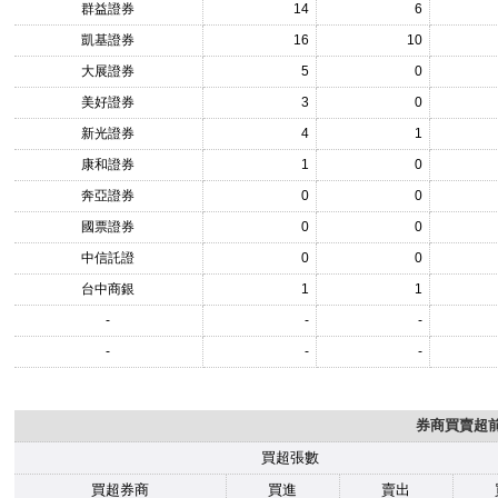
群益證券
14
6
凱基證券
16
10
大展證券
5
0
美好證券
3
0
新光證券
4
1
康和證券
1
0
奔亞證券
0
0
國票證券
0
0
中信託證
0
0
台中商銀
1
1
-
-
-
-
-
-
券商買賣超前1
買超張數
買超券商
買進
賣出