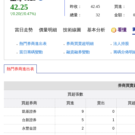
42.25
昨收：
42.45
買進：
▽0.20(▽0.47%)
總量：
32
金額：
當日走勢
價量明細
技術線圖
基本分析
看懂
．
．
．
熱門券商進出表
券商買賣超明細
法人持股
．
．
．
當日籌碼變動
融資融券變動
籌碼分佈明
熱門券商進出表
券商買賣
買超張數
買超券商
買進
賣出
買
凱基證券
9
0
台新證券
5
1
永豐金證
2
0