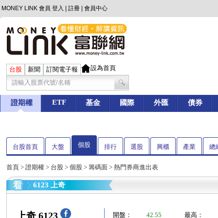
MONEY LINK 會員
登入
|
註冊
|
會員中心
設為首頁
台股
新聞
訂閱電子報
ETF
證期權
基金
國際
外匯
債券
個股
台股首頁
大盤
排行
選股
興櫃
產業
總
首頁
>
證期權
>
台股
>
個股
>
籌碼面
> 熱門券商進出表
6123 上奇
上奇 6123
開盤：
42.55
最高：