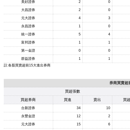
美好證券
2
0
大昌證券
2
0
元大證券
4
3
永昌證券
1
0
統一證券
5
4
富邦證券
1
1
第一金證
0
0
群益證券
1
1
註:各股買賣超前15大進出券商
券商買賣超前
買超張數
買超券商
買進
賣出
買
台新證券
34
10
永豐金證
12
2
元大證券
15
6