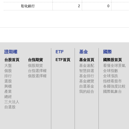
彰化銀行
2
0
證期權
ETF
基金
國際
台股首頁
台指期貨
ETF首頁
基金首頁
國際股首頁
大盤
個股期貨
基金速配
看懂全球景氣
個股
台指選擇權
智慧篩選
全球指數
排行
個股選擇權
基金排行
全球漲跌
選股
基金總覽
指標看股市
興櫃
自選基金
各國強度比較
產業
我的組合
國際氣象台
總經
三大法人
自選股