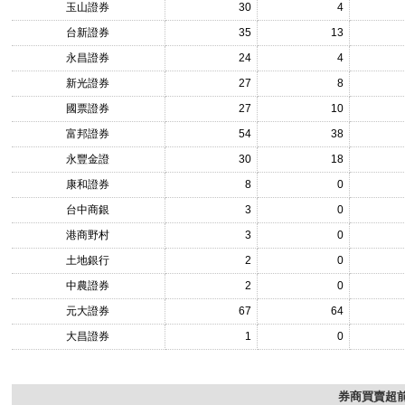
玉山證券
30
4
台新證券
35
13
永昌證券
24
4
新光證券
27
8
國票證券
27
10
富邦證券
54
38
永豐金證
30
18
康和證券
8
0
台中商銀
3
0
港商野村
3
0
土地銀行
2
0
中農證券
2
0
元大證券
67
64
大昌證券
1
0
券商買賣超前1