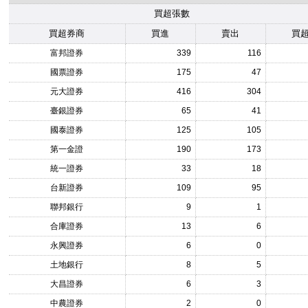
買超張數
買超券商
買進
賣出
買
富邦證券
339
116
國票證券
175
47
元大證券
416
304
臺銀證券
65
41
國泰證券
125
105
第一金證
190
173
統一證券
33
18
台新證券
109
95
聯邦銀行
9
1
合庫證券
13
6
永興證券
6
0
土地銀行
8
5
大昌證券
6
3
中農證券
2
0