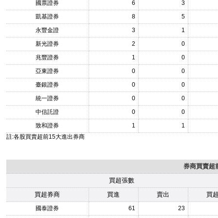
國票證券
6
3
凱基證券
8
5
永豐金證
3
1
新光證券
2
0
兆豐證券
1
0
亞東證券
0
0
臺銀證券
0
0
統一證券
0
0
中信託證
0
0
致和證券
1
1
註:各股買賣超前15大進出券商
券商買賣超前
買超張數
買超券商
買進
賣出
買
國泰證券
61
23