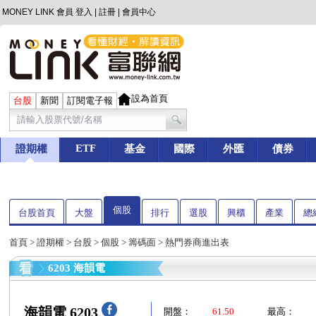
MONEY LINK 會員
登入
|
註冊
|
會員中心
設為首頁
台股
新聞
訂閱電子報
ETF
證期權
基金
國際
外匯
債券
個股
台股首頁
大盤
排行
選股
興櫃
產業
總
首頁
>
證期權
>
台股
>
個股
>
籌碼面
> 熱門券商進出表
6203 海韻電
海韻電 6203
開盤：
61.50
最高：