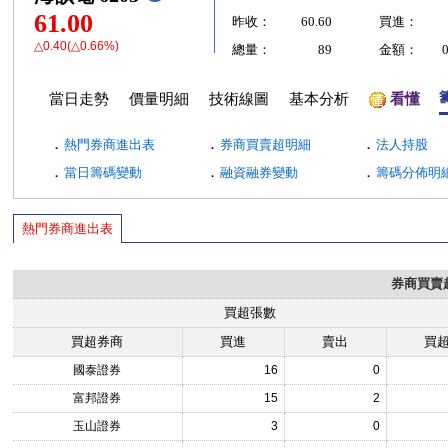
61.00
昨收：
60.60
買進：
△0.40(△0.66%)
總量：
89
金額：
當日走勢
價量明細
技術線圖
基本分析
看懂
．
．
．
熱門券商進出表
券商買賣超明細
法人持股
．
．
．
當日籌碼變動
融資融券變動
籌碼分佈明
熱門券商進出表
券商買賣
買超張數
買超券商
買進
賣出
買
國泰證券
16
0
富邦證券
15
2
玉山證券
3
0