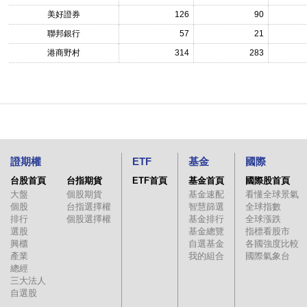
美好證券
126
90
聯邦銀行
57
21
港商野村
314
283
證期權
ETF
基金
國際
台股首頁
台指期貨
ETF首頁
基金首頁
國際股首頁
大盤
個股期貨
基金速配
看懂全球景氣
個股
台指選擇權
智慧篩選
全球指數
排行
個股選擇權
基金排行
全球漲跌
選股
基金總覽
指標看股市
興櫃
自選基金
各國強度比較
產業
我的組合
國際氣象台
總經
三大法人
自選股