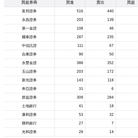
買超券商
買進
賣出
買超
富邦證券
516
440
永昌證券
203
139
第一金證
108
46
國泰證券
287
235
中信託證
111
67
合庫證券
90
50
永豐金證
388
352
玉山證券
203
172
新光證券
143
118
奔亞證券
31
6
群益證券
309
284
土地銀行
41
18
康和證券
53
32
聯邦銀行
27
7
光和證券
28
14