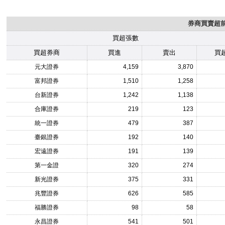
券商買賣超前1
買超張數
買超券商
買進
賣出
買
元大證券
4,159
3,870
富邦證券
1,510
1,258
台新證券
1,242
1,138
合庫證券
219
123
統一證券
479
387
臺銀證券
192
140
宏遠證券
191
139
第一金證
320
274
新光證券
375
331
兆豐證券
626
585
福勝證券
98
58
永昌證券
541
501