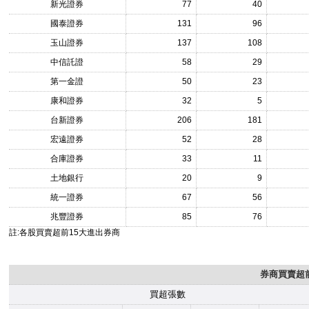
新光證券
77
40
國泰證券
131
96
玉山證券
137
108
中信託證
58
29
第一金證
50
23
康和證券
32
5
台新證券
206
181
宏遠證券
52
28
合庫證券
33
11
土地銀行
20
9
統一證券
67
56
兆豐證券
85
76
註:各股買賣超前15大進出券商
券商買賣超前
買超張數