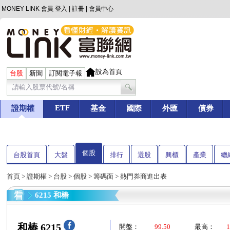
MONEY LINK 會員
登入
|
註冊
|
會員中心
設為首頁
台股
新聞
訂閱電子報
ETF
證期權
基金
國際
外匯
債券
個股
台股首頁
大盤
排行
選股
興櫃
產業
總
首頁
>
證期權
>
台股
>
個股
>
籌碼面
> 熱門券商進出表
6215 和椿
和椿 6215
開盤：
99.50
最高：
1