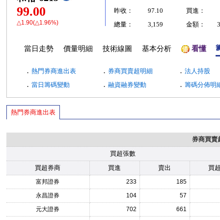
99.00
昨收：
97.10
買進：
△1.90(△1.96%)
總量：
3,159
金額：
當日走勢
價量明細
技術線圖
基本分析
看懂
．
．
．
熱門券商進出表
券商買賣超明細
法人持股
．
．
．
當日籌碼變動
融資融券變動
籌碼分佈明
熱門券商進出表
券商買賣
買超張數
買超券商
買進
賣出
買
富邦證券
233
185
永昌證券
104
57
元大證券
702
661